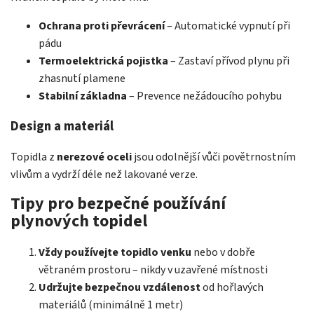
Ochrana proti převrácení
– Automatické vypnutí při
pádu
Termoelektrická pojistka
– Zastaví přívod plynu při
zhasnutí plamene
Stabilní základna
– Prevence nežádoucího pohybu
Design a materiál
Topidla z
nerezové oceli
jsou odolnější vůči povětrnostním
vlivům a vydrží déle než lakované verze.
Tipy pro bezpečné používání
plynových topidel
Vždy používejte topidlo venku
nebo v dobře
větraném prostoru – nikdy v uzavřené místnosti
Udržujte bezpečnou vzdálenost
od hořlavých
materiálů (minimálně 1 metr)