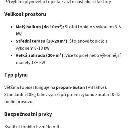
Při výběru plynového topidla zvažte následující faktory:
Velikost prostoru
Malý balkon (do 10 m²):
Stolní topidlo s výkonem 3-5
kW
Střední terasa (10-20 m²):
Stojanové topidlo s
výkonem 8-13 kW
Velká zahrada (20+ m²):
Více topidel nebo výkonnější
modely 13+ kW
Typ plynu
Většina topidel funguje na
propan-butan
(PB lahve).
Standardní 10kg lahev vydrží při plném výkonu zhruba 10-15
hodin provozu.
Bezpečnostní prvky
Kvalitní topidlo by mělo mít: