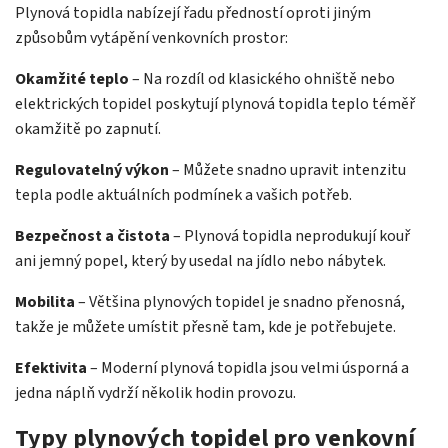
Plynová topidla nabízejí řadu předností oproti jiným
způsobům vytápění venkovních prostor:
Okamžité teplo
– Na rozdíl od klasického ohniště nebo
elektrických topidel poskytují plynová topidla teplo téměř
okamžitě po zapnutí.
Regulovatelný výkon
– Můžete snadno upravit intenzitu
tepla podle aktuálních podmínek a vašich potřeb.
Bezpečnost a čistota
– Plynová topidla neprodukují kouř
ani jemný popel, který by usedal na jídlo nebo nábytek.
Mobilita
– Většina plynových topidel je snadno přenosná,
takže je můžete umístit přesně tam, kde je potřebujete.
Efektivita
– Moderní plynová topidla jsou velmi úsporná a
jedna náplň vydrží několik hodin provozu.
Typy plynových topidel pro venkovní