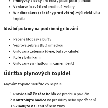
Přikrývky a deky
pro hosty posílí pocit pohodlí
Venkovní osvětlení
prodlouží večery
Windbreakers (zástěny proti větru)
zvýší efektivitu
topidla
Ideální pokrmy na podzimní grilování
Pečené klobásy a buřty
Vepřová žebra s BBQ omáčkou
Grilovaná zelenina (dýně, batáty, cibule)
Kuře s bylinkami
Grilovaný sýr (halloumi, camembert)
Údržba plynových topidel
Aby vám topidlo sloužilo co nejdéle:
Pravidelně čistěte hořák
od prachu a pavučin
Kontrolujte hadice
na praskliny nebo opotřebení
Skladujte v suchu
během zimy