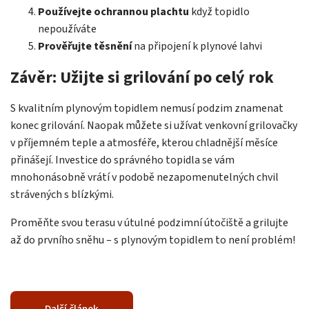
Používejte ochrannou plachtu
když topidlo
nepoužíváte
Prověřujte těsnění
na připojení k plynové lahvi
Závěr: Užijte si grilování po celý rok
S kvalitním plynovým topidlem nemusí podzim znamenat
konec grilování. Naopak můžete si užívat venkovní grilovačky
v příjemném teple a atmosféře, kterou chladnější měsíce
přinášejí. Investice do správného topidla se vám
mnohonásobně vrátí v podobě nezapomenutelných chvil
strávených s blízkými.
Proměňte svou terasu v útulné podzimní útočiště a grilujte
až do prvního sněhu – s plynovým topidlem to není problém!
Další článek