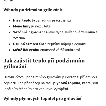
kulisu.
Výhody podzimního grilování:
Nižší teploty
usnadňují práci u grilu
Méně hmyzu
než v létě
Sezónní ingredience
jako dýně, kořenová zelenina a
zvěřina
Útulná atmosféra
s teplými nápoji a dekami
Méně lidí venku
znamená větší soukromí
Jak zajistit teplo při podzimním
grilování
Hlavní výzvou podzimního grilování je udržet si příjemnou
teplotu. Zde přicházejí na řadu
plynová topidla
, která jsou
ideálním řešením pro venkovní vytápění.
Výhody plynových topidel pro grilování