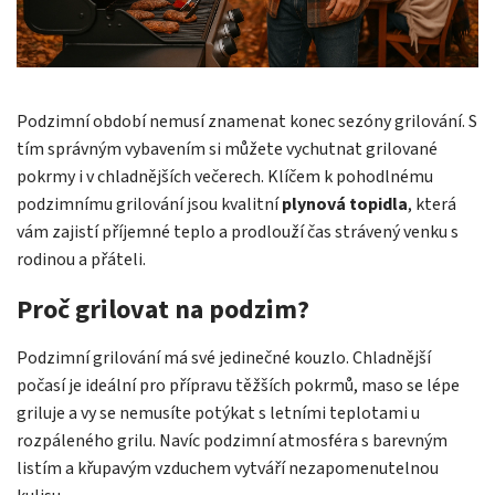
Podzimní období nemusí znamenat konec sezóny grilování. S
tím správným vybavením si můžete vychutnat grilované
pokrmy i v chladnějších večerech. Klíčem k pohodlnému
podzimnímu grilování jsou kvalitní
plynová topidla
, která
vám zajistí příjemné teplo a prodlouží čas strávený venku s
rodinou a přáteli.
Proč grilovat na podzim?
Podzimní grilování má své jedinečné kouzlo. Chladnější
počasí je ideální pro přípravu těžších pokrmů, maso se lépe
griluje a vy se nemusíte potýkat s letními teplotami u
rozpáleného grilu. Navíc podzimní atmosféra s barevným
listím a křupavým vzduchem vytváří nezapomenutelnou