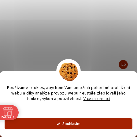
Napoleon Prestige BIPRO 500-1 (na zemní plyn)
Používáme cookies, abychom Vám umožnili pohodlné prohlížení
Do 3 dnů
webu a díky analýze provozu webu neustále zlepšovali jeho
funkce, výkon a použitelnost.
Více informací
84 990 Kč
Nastavení
Zobrazit
Souhlasím
Do košíku
OZNÁMENÍ - od 1.7. otevírací doba prodejny od 9 - 16:30.