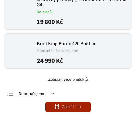
G4
Do 3 dnů
19 800 Kč
Broil King Baron 420 Built-in
Momentálně nedostupné
24 990 Kč
Zobrazit více produktů
Doporučujeme
Nejlevnější
Otevřít filtr
Nejdražší
Nejprodávanější
Abecedně