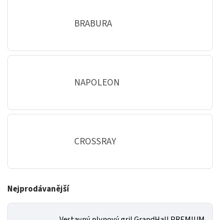
BRABURA
NAPOLEON
CROSSRAY
Nejprodávanější
Vestavný plynový gril GrandHall PREMIUM