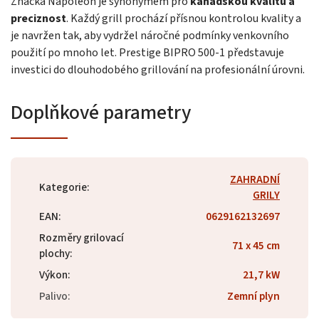
Značka Napoleon je synonymem pro
kanadskou kvalitu a
preciznost
. Každý grill prochází přísnou kontrolou kvality a
je navržen tak, aby vydržel náročné podmínky venkovního
použití po mnoho let. Prestige BIPRO 500-1 představuje
investici do dlouhodobého grillování na profesionální úrovni.
Doplňkové parametry
ZAHRADNÍ
Kategorie
:
GRILY
EAN
:
0629162132697
Rozměry grilovací
71 x 45 cm
plochy
:
Výkon
:
21,7 kW
Palivo
:
Zemní plyn