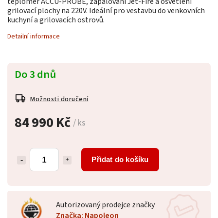
teploměr ACCU-PROBE, zapalování Jet-Fire a osvětlení
grilovací plochy na 220V. Ideální pro vestavbu do venkovních
kuchyní a grilovacích ostrovů.
Detailní informace
Do 3 dnů
Možnosti doručení
84 990 Kč
/ ks
Přidat do košíku
Autorizovaný prodejce značky
Značka: Napoleon