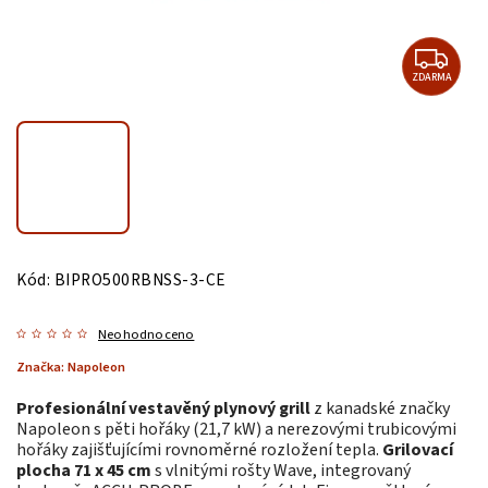
ZDARMA
Kód:
BIPRO500RBNSS-3-CE
Neohodnoceno
Značka:
Napoleon
Profesionální vestavěný plynový grill
z kanadské značky
Napoleon s pěti hořáky (21,7 kW) a nerezovými trubicovými
hořáky zajišťujícími rovnoměrné rozložení tepla.
Grilovací
plocha 71 x 45 cm
s vlnitými rošty Wave, integrovaný