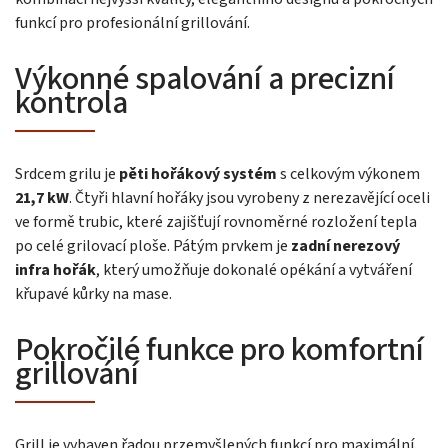
funkcí pro profesionální grillování.
Výkonné spalování a precizní
kontrola
Srdcem grilu je
pěti hořákový systém
s celkovým výkonem
21,7 kW
. Čtyři hlavní hořáky jsou vyrobeny z nerezavějící oceli
ve formě trubic, které zajišťují rovnoměrné rozložení tepla
po celé grilovací ploše. Pátým prvkem je
zadní nerezový
infra hořák
, který umožňuje dokonalé opékání a vytváření
křupavé kůrky na mase.
Pokročilé funkce pro komfortní
grillování
Grill je vybaven řadou przemyšlených funkcí pro maximální