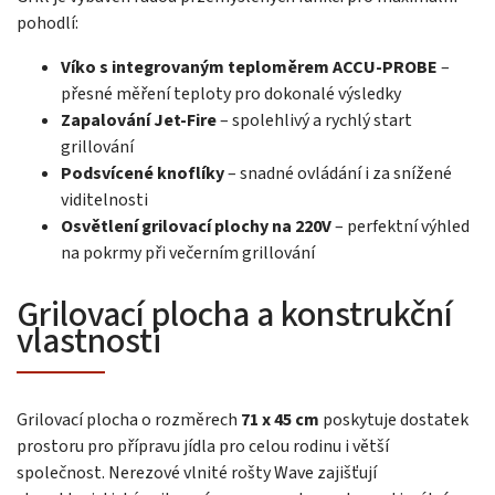
pohodlí:
Víko s integrovaným teploměrem ACCU-PROBE
–
přesné měření teploty pro dokonalé výsledky
Zapalování Jet-Fire
– spolehlivý a rychlý start
grillování
Podsvícené knoflíky
– snadné ovládání i za snížené
viditelnosti
Osvětlení grilovací plochy na 220V
– perfektní výhled
na pokrmy při večerním grillování
Grilovací plocha a konstrukční
vlastnosti
Grilovací plocha o rozměrech
71 x 45 cm
poskytuje dostatek
prostoru pro přípravu jídla pro celou rodinu i větší
společnost. Nerezové vlnité rošty Wave zajišťují