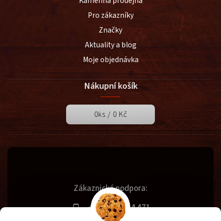
Kamenná prodejna
Pro zákazníky
Značky
Aktuality a blog
Moje objednávka
Nákupní košík
0
ks /
0 Kč
Zákaznická podpora:
+420 731 614 471