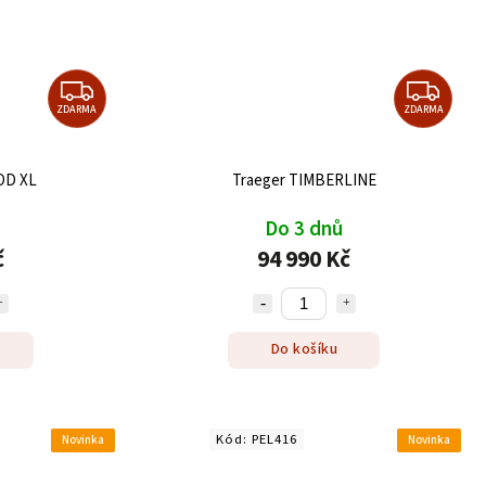
ZDARMA
ZDARMA
OD XL
Traeger TIMBERLINE
Do 3 dnů
č
94 990 Kč
Do košíku
Kód:
PEL416
Novinka
Novinka