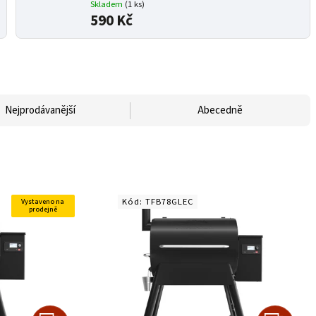
Skladem
(1 ks)
590 Kč
Nejprodávanější
Abecedně
Kód:
TFB78GLEC
Vystaveno na
prodejně