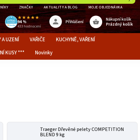
NÍKY
ZNAČKY
AKTUALITY A BLOG
MOJE OBJEDNÁVKA
★★★★★
Nákupní košík
Přihlášení
94 %
Prázdný košík
433 hodnocení
 A UZENÍ
VAŘIČE
KUCHYNĚ, VAŘENÍ
NÍ KUSY ***
Novinky
Traeger Dřevěné pelety COMPETITION
BLEND 9 kg