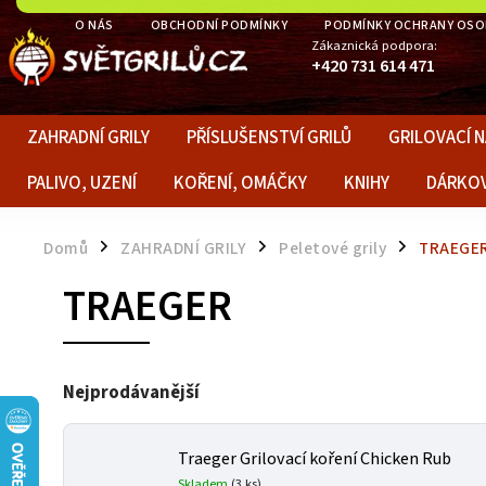
O NÁS
OBCHODNÍ PODMÍNKY
PODMÍNKY OCHRANY OSO
Zákaznická podpora:
+420 731 614 471
ZAHRADNÍ GRILY
PŘÍSLUŠENSTVÍ GRILŮ
GRILOVACÍ N
PALIVO, UZENÍ
KOŘENÍ, OMÁČKY
KNIHY
DÁRKO
Domů
ZAHRADNÍ GRILY
Peletové grily
TRAEGE
/
/
/
TRAEGER
Nejprodávanější
Traeger Grilovací koření Chicken Rub
Skladem
(3 ks)