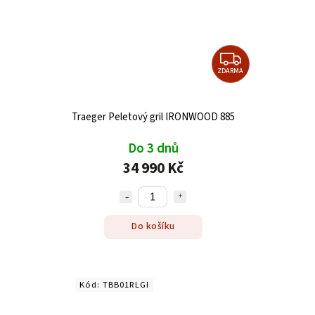
ZDARMA
Traeger Peletový gril IRONWOOD 885
Do 3 dnů
34 990 Kč
Do košíku
Kód:
TBB01RLGI