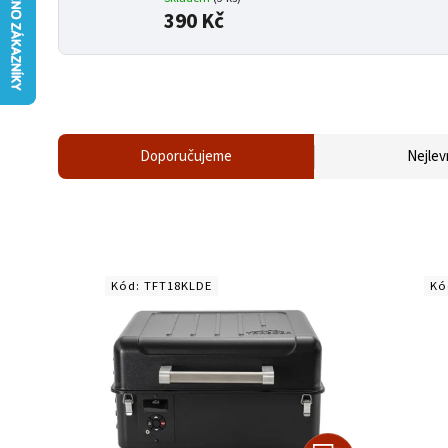
390 Kč
Doporučujeme
Nejlev
Kód:
TFT18KLDE
Kó