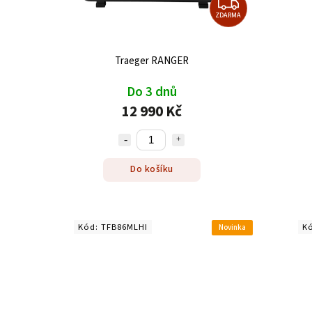
ZDARMA
Traeger RANGER
Do 3 dnů
12 990 Kč
Do košíku
Kód:
TFB86MLHI
K
Novinka