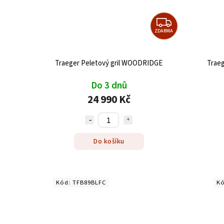
ZDARMA
Traeger Peletový gril WOODRIDGE
Trae
Do 3 dnů
24 990 Kč
Do košíku
Kód:
TFB89BLFC
K