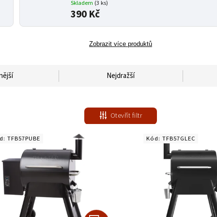
Skladem
(3 ks)
390 Kč
Zobrazit více produktů
nější
Nejdražší
Otevřít filtr
d:
TFB57PUBE
Kód:
TFB57GLEC