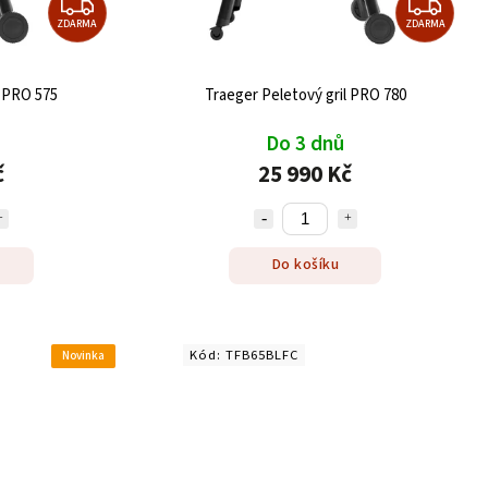
ZDARMA
ZDARMA
l PRO 575
Traeger Peletový gril PRO 780
Do 3 dnů
č
25 990 Kč
Do košíku
Kód:
TFB65BLFC
Novinka