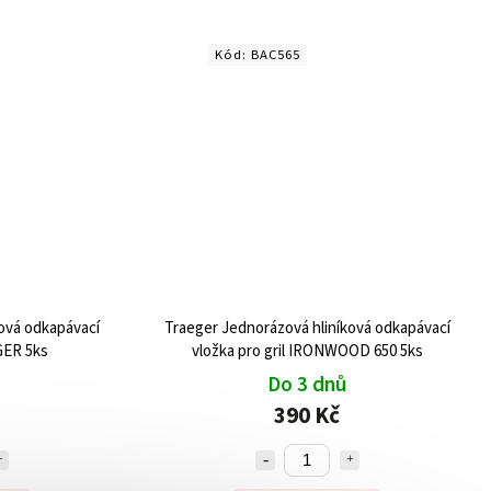
Kód:
BAC565
ová odkapávací
Traeger Jednorázová hliníková odkapávací
GER 5ks
vložka pro gril IRONWOOD 650 5ks
Do 3 dnů
390 Kč