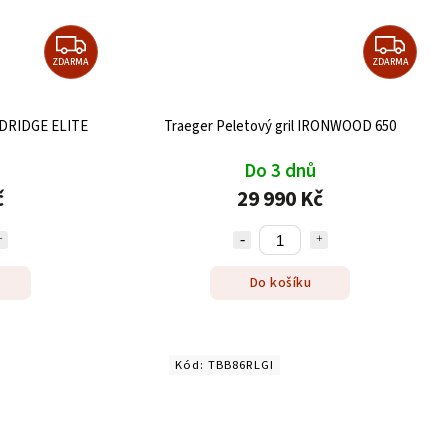
ZDARMA
ZDARMA
ODRIDGE ELITE
Traeger Peletový gril IRONWOOD 650
Do 3 dnů
č
29 990 Kč
Do košíku
Kód:
TBB86RLGI