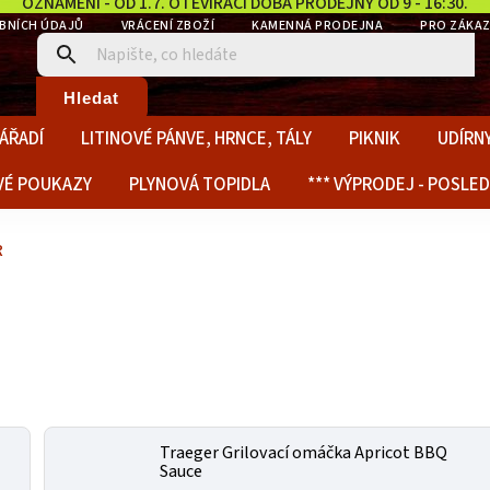
OZNÁMENÍ - OD 1.7. OTEVÍRACÍ DOBA PRODEJNY OD 9 - 16:30.
BNÍCH ÚDAJŮ
VRÁCENÍ ZBOŽÍ
KAMENNÁ PRODEJNA
PRO ZÁKAZ
Hledat
ÁŘADÍ
LITINOVÉ PÁNVE, HRNCE, TÁLY
PIKNIK
UDÍRNY
VÉ POUKAZY
PLYNOVÁ TOPIDLA
*** VÝPRODEJ - POSLED
R
Traeger Grilovací omáčka Apricot BBQ
Sauce