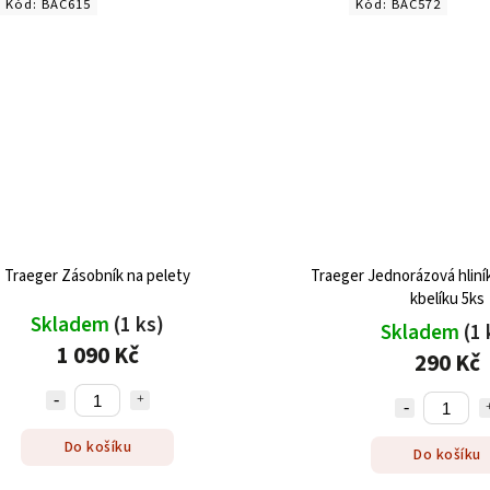
Kód:
BAC615
Kód:
BAC572
Traeger Zásobník na pelety
Traeger Jednorázová hliní
kbelíku 5ks
Skladem
(1 ks)
Skladem
(1 
1 090 Kč
290 Kč
Do košíku
Do košíku