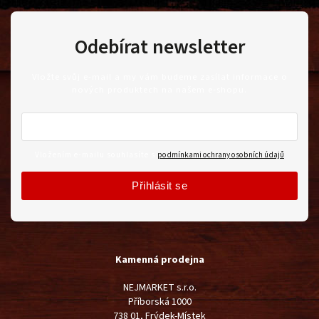
Odebírat newsletter
Vložte svůj e-mail a my vám budeme zasílat informace o
nových produktech na našem e-shopu.
Vložením e-mailu souhlasíte s
podmínkami ochrany osobních údajů
Přihlásit se
Kamenná prodejna
NEJMARKET s.r.o.
Příborská 1000
738 01, Frýdek-Místek