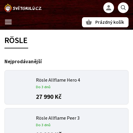
Prázdný košík
Hledat
RÖSLE
Nejprodávanější
Rösle Allflame Hero 4
Do 3 dnů
27 990 Kč
Rösle Allflame Peer 3
Do 3 dnů