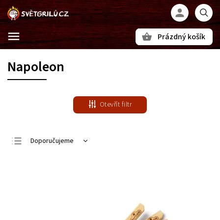
Prázdný košík
Hledat
Napoleon
Otevřít filtr
Doporučujeme
Nejlevnější
Nejdražší
Nejprodávanější
Abecedně