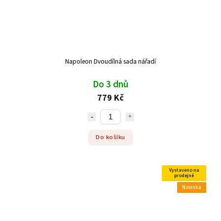
Napoleon Dvoudílná sada nářadí
Do 3 dnů
779 Kč
Do košíku
Vystaveno na
prodejně
Novinka