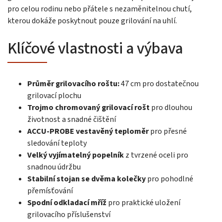
pro celou rodinu nebo přátele s nezaměnitelnou chutí,
kterou dokáže poskytnout pouze grilování na uhlí.
Klíčové vlastnosti a výbava
Průměr grilovacího roštu:
47 cm pro dostatečnou
grilovací plochu
Trojmo chromovaný grilovací rošt
pro dlouhou
životnost a snadné čištění
ACCU-PROBE vestavěný teploměr
pro přesné
sledování teploty
Velký vyjímatelný popelník
z tvrzené oceli pro
snadnou údržbu
Stabilní stojan se dvěma kolečky
pro pohodlné
přemísťování
Spodní odkladací mříž
pro praktické uložení
grilovacího příslušenství