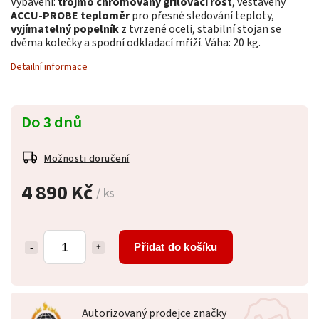
Vybavení:
trojmo chromovaný grilovací rošt
, vestavěný
ACCU-PROBE teploměr
pro přesné sledování teploty,
vyjímatelný popelník
z tvrzené oceli, stabilní stojan se
dvěma kolečky a spodní odkladací mříží. Váha: 20 kg.
Detailní informace
Do 3 dnů
Možnosti doručení
4 890 Kč
/ ks
Přidat do košíku
Autorizovaný prodejce značky