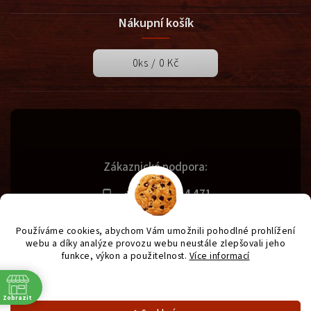
Nákupní košík
0
ks /
0 Kč
Zákaznická podpora:
+420 731 614 471
info@svetgrilu.cz
Používáme cookies, abychom Vám umožnili pohodlné prohlížení
webu a díky analýze provozu webu neustále zlepšovali jeho
funkce, výkon a použitelnost.
Více informací
Copyright 2026
SvětGrilů.cz
. Všechna práva vyhrazena.
Nastavení
Vytvořil
Shoptet
| Design
Shoptak.cz
| Anque Media
Zobrazit