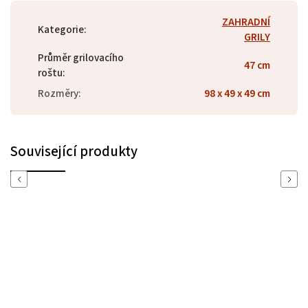
ZAHRADNÍ
Kategorie
:
GRILY
Průměr grilovacího
47 cm
roštu
:
Rozměry
:
98 x 49 x 49 cm
Související produkty
Previous
Next