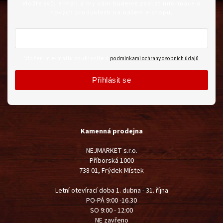
Vložte svůj e-mail a my vám budeme zasílat informace o
nových produktech na našem e-shopu.
Vložením e-mailu souhlasíte s
podmínkami ochrany osobních údajů
Přihlásit se
Kamenná prodejna
NEJMARKET s.r.o.
Příborská 1000
738 01, Frýdek-Místek
Letní otevírací doba 1. dubna - 31. října
PO-PÁ 9:00 -16.30
SO 9:00 - 12:00
NE zavřeno