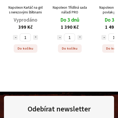
Napoleon Kartáč na gril
Napoleon Třídílná sada
Napoleon O
s nerezovými štětinami
nářadí PRO
povlak pr
Vyprodáno
Do 3 dnů
Do 3 
399 Kč
1 390 Kč
1 490
Do košíku
Do košíku
Do koš
Odebírat newsletter