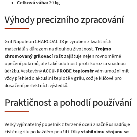
Celková váha:
20 kg
Výhody precizního zpracování
Gril Napoleon CHARCOAL 18 je vyroben z kvalitních
materiálů s důrazem na dlouhou životnost.
Trojmo
chromovaný grilovací rošt
zajišťuje nejen rovnoměrné
opečení pokrmů, ale také odolnost proti korozi a snadnou
údržbu. Vestavěný
ACCU-PROBE teploměr
vám umožní mít
vždy přehled o aktuální teplotě v grilu, což je klíčové pro
dosažení perfektních výsledků.
Praktičnost a pohodlí používání
Velký vyjímatelný popelník z tvrzené oceli značně usnadňuje
čištění grilu po každém použití. Díky
stabilnímu stojanu se