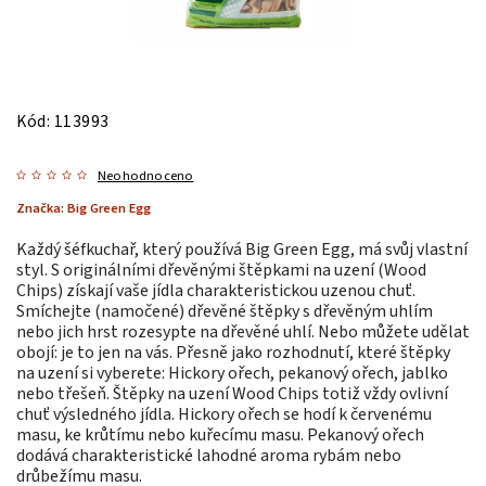
Kód:
113993
Neohodnoceno
Značka:
Big Green Egg
Každý šéfkuchař, který používá Big Green Egg, má svůj vlastní
styl. S originálními dřevěnými štěpkami na uzení (Wood
Chips) získají vaše jídla charakteristickou uzenou chuť.
Smíchejte (namočené) dřevěné štěpky s dřevěným uhlím
nebo jich hrst rozesypte na dřevěné uhlí. Nebo můžete udělat
obojí: je to jen na vás. Přesně jako rozhodnutí, které štěpky
na uzení si vyberete: Hickory ořech, pekanový ořech, jablko
nebo třešeň. Štěpky na uzení Wood Chips totiž vždy ovlivní
chuť výsledného jídla. Hickory ořech se hodí k červenému
masu, ke krůtímu nebo kuřecímu masu. Pekanový ořech
dodává charakteristické lahodné aroma rybám nebo
drůbežímu masu.