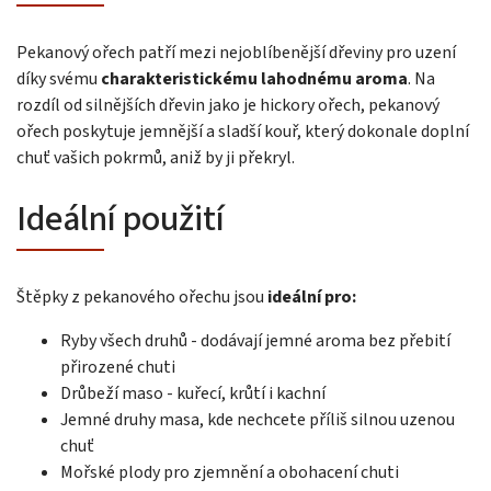
Pekanový ořech patří mezi nejoblíbenější dřeviny pro uzení
díky svému
charakteristickému lahodnému aroma
. Na
rozdíl od silnějších dřevin jako je hickory ořech, pekanový
ořech poskytuje jemnější a sladší kouř, který dokonale doplní
chuť vašich pokrmů, aniž by ji překryl.
Ideální použití
Štěpky z pekanového ořechu jsou
ideální pro:
Ryby všech druhů - dodávají jemné aroma bez přebití
přirozené chuti
Drůbeží maso - kuřecí, krůtí i kachní
Jemné druhy masa, kde nechcete příliš silnou uzenou
chuť
Mořské plody pro zjemnění a obohacení chuti