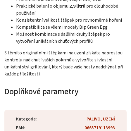
Praktické balení o objemu
2,9 litrů
pro dlouhodobé
používání
Konzistentní velikost štěpek pro rovnoměrné hoření
Kompatibilita se všemi modely Big Green Egg
Možnost kombinace s dalšími druhy štěpek pro
vytvoření unikátních chuťových profilů
S těmito originálními štěpkami na uzení získáte naprostou
kontrolu nad chutí vašich pokrmů a vytvoříte si vlastní
unikátní styl grillování, který bude vaše hosty nadchýnat při
každé příležitosti.
Doplňkové parametry
Kategorie
:
PALIVO, UZENÍ
EAN
:
0665719113993