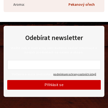
Aroma
:
Pekanový ořech
Odebírat newsletter
Vložte svůj e-mail a my vám budeme zasílat informace o
nových produktech na našem e-shopu.
Vložením e-mailu souhlasíte s
podmínkami ochrany osobních údajů
Přihlásit se