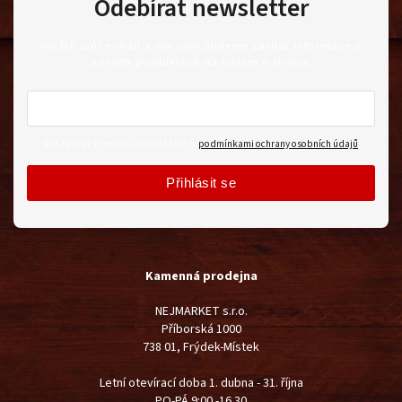
Odebírat newsletter
Vložte svůj e-mail a my vám budeme zasílat informace o
nových produktech na našem e-shopu.
Vložením e-mailu souhlasíte s
podmínkami ochrany osobních údajů
Přihlásit se
Kamenná prodejna
NEJMARKET s.r.o.
Příborská 1000
738 01, Frýdek-Místek
Letní otevírací doba 1. dubna - 31. října
PO-PÁ 9:00 -16.30