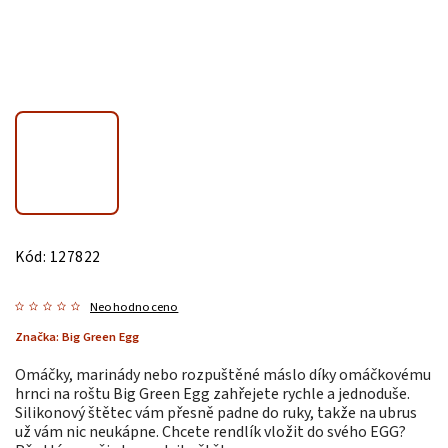
Kód:
127822
Neohodnoceno
Značka:
Big Green Egg
Omáčky, marinády nebo rozpuštěné máslo díky omáčkovému
hrnci na roštu Big Green Egg zahřejete rychle a jednoduše.
Silikonový štětec vám přesně padne do ruky, takže na ubrus
už vám nic neukápne. Chcete rendlík vložit do svého EGG?