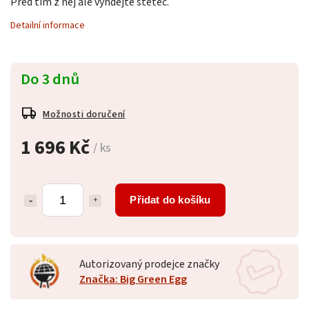
Před tím z něj ale vyndejte štětec.
Detailní informace
Do 3 dnů
Možnosti doručení
1 696 Kč
/ ks
Přidat do košíku
Autorizovaný prodejce značky
Značka: Big Green Egg