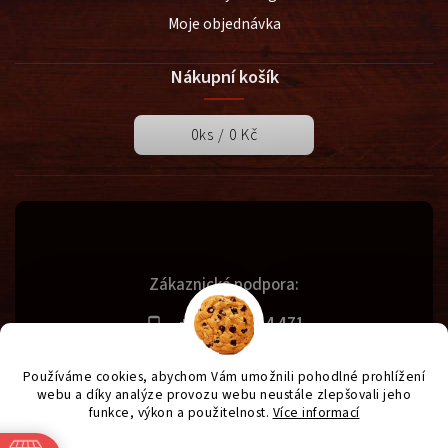
Moje objednávka
Nákupní košík
0
ks /
0 Kč
Zákaznická podpora:
+420 731 614 471
info@svetgrilu.cz
Používáme cookies, abychom Vám umožnili pohodlné prohlížení
webu a díky analýze provozu webu neustále zlepšovali jeho
funkce, výkon a použitelnost.
Více informací
Copyright 2026
SvětGrilů.cz
. Všechna práva vyhrazena.