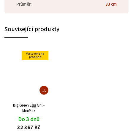
Průměr
:
33 cm
Související produkty
Vystaveno na
prodejně
Big Green Egg Gril -
MiniMax
Do 3 dnů
32 367 Kč