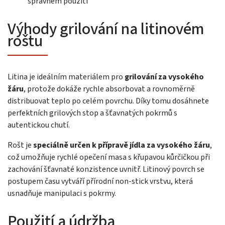
správném použití
Výhody grilování na litinovém
roštu
Litina je ideálním materiálem pro
grilování za vysokého
žáru
, protože dokáže rychle absorbovat a rovnoměrně
distribuovat teplo po celém povrchu. Díky tomu dosáhnete
perfektních grilových stop a šťavnatých pokrmů s
autentickou chutí.
Rošt je
speciálně určen k přípravě jídla za vysokého žáru
,
což umožňuje rychlé opečení masa s křupavou kůrčičkou při
zachování šťavnaté konzistence uvnitř. Litinový povrch se
postupem času vytváří přírodní non-stick vrstvu, která
usnadňuje manipulaci s pokrmy.
Použití a údržba