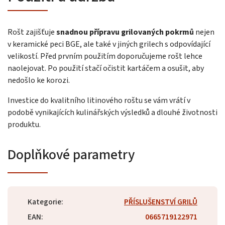
Rošt zajišťuje
snadnou přípravu grilovaných pokrmů
nejen
v keramické peci BGE, ale také v jiných grilech s odpovídající
velikostí. Před prvním použitím doporučujeme rošt lehce
naolejovat. Po použití stačí očistit kartáčem a osušit, aby
nedošlo ke korozi.
Investice do kvalitního litinového roštu se vám vrátí v
podobě vynikajících kulinářských výsledků a dlouhé životnosti
produktu.
Doplňkové parametry
Kategorie
:
PŘÍSLUŠENSTVÍ GRILŮ
EAN
:
0665719122971