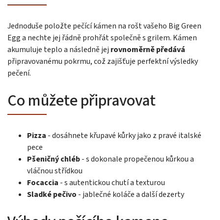
Jednoduše položte pečící kámen na rošt vašeho Big Green
Egg a nechte jej řádně prohřát společně s grilem. Kámen
akumuluje teplo a následně jej
rovnoměrně předává
připravovanému pokrmu, což zajišťuje perfektní výsledky
pečení.
Co můžete připravovat
Pizza
- dosáhnete křupavé kůrky jako z pravé italské
pece
Pšeničný chléb
- s dokonale propečenou kůrkou a
vláčnou střídkou
Focaccia
- s autentickou chutí a texturou
Sladké pečivo
- jablečné koláče a další dezerty