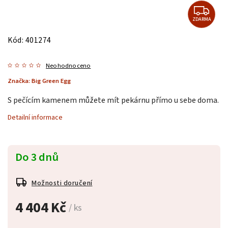
ZDARMA
Kód:
401274
Neohodnoceno
Značka:
Big Green Egg
S pečícím kamenem můžete mít pekárnu přímo u sebe doma.
Detailní informace
Do 3 dnů
Možnosti doručení
4 404 Kč
/ ks