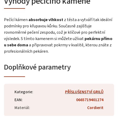
Výhody pečícího kamene
Pečící kámen
absorbuje vlhkost
z těsta a vytváří tak ideální
podmínky pro křupavou kůrku. Současně zajišťuje
rovnoměrné pečení zespodu, což je klíčové pro perfektní
výsledek. S tímto kamenem si můžete užívat
pekárnu přímo
u sebe doma
a připravovat pokrmy v kvalitě, kterou znáte z
profesionálních pekáren.
Doplňkové parametry
Kategorie
:
PŘÍSLUŠENSTVÍ GRILŮ
EAN
:
0665719401274
Materiál
:
Cordierit