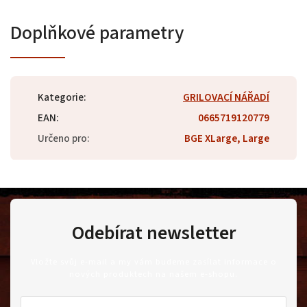
Doplňkové parametry
Kategorie
:
GRILOVACÍ NÁŘADÍ
EAN
:
0665719120779
Určeno pro
:
BGE XLarge, Large
Odebírat newsletter
Vložte svůj e-mail a my vám budeme zasílat informace o
nových produktech na našem e-shopu.