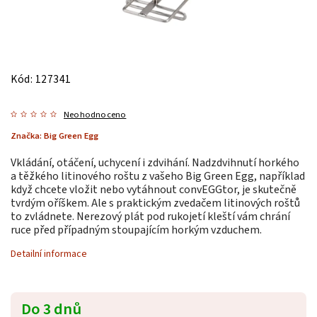
Kód:
127341
Neohodnoceno
Značka:
Big Green Egg
Vkládání, otáčení, uchycení i zdvihání. Nadzdvihnutí horkého
a těžkého litinového roštu z vašeho Big Green Egg, například
když chcete vložit nebo vytáhnout convEGGtor, je skutečně
tvrdým oříškem. Ale s praktickým zvedačem litinových roštů
to zvládnete. Nerezový plát pod rukojetí kleští vám chrání
ruce před případným stoupajícím horkým vzduchem.
Detailní informace
Do 3 dnů