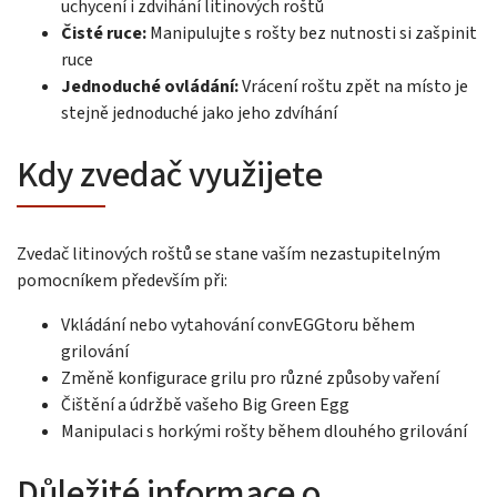
uchycení i zdvihání litinových roštů
Čisté ruce:
Manipulujte s rošty bez nutnosti si zašpinit
ruce
Jednoduché ovládání:
Vrácení roštu zpět na místo je
stejně jednoduché jako jeho zdvíhání
Kdy zvedač využijete
Zvedač litinových roštů se stane vaším nezastupitelným
pomocníkem především při:
Vkládání nebo vytahování convEGGtoru během
grilování
Změně konfigurace grilu pro různé způsoby vaření
Čištění a údržbě vašeho Big Green Egg
Manipulaci s horkými rošty během dlouhého grilování
Důležité informace o