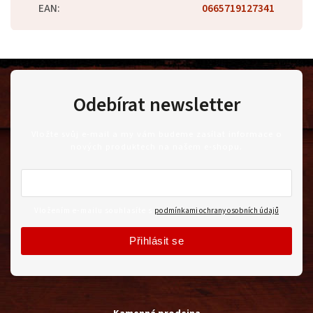
EAN
:
0665719127341
Odebírat newsletter
Vložte svůj e-mail a my vám budeme zasílat informace o
nových produktech na našem e-shopu.
Vložením e-mailu souhlasíte s
podmínkami ochrany osobních údajů
Přihlásit se