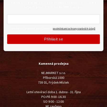
Vložte svůj e-mail a my vám budeme zasílat informace o
nových produktech na našem e-shopu.
Vložením e-mailu souhlasíte s
podmínkami ochrany osobních údajů
Přihlásit se
Kamenná prodejna
NEJMARKET s.r.o.
Příborská 1000
738 01, Frýdek-Místek
Letní otevírací doba 1. dubna - 31. října
PO-PÁ 9:00 -16.30
SO 9:00 - 12:00
NE zavřeno