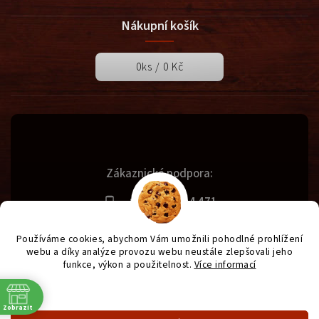
Nákupní košík
0
ks /
0 Kč
Zákaznická podpora:
+420 731 614 471
info@svetgrilu.cz
Používáme cookies, abychom Vám umožnili pohodlné prohlížení
webu a díky analýze provozu webu neustále zlepšovali jeho
funkce, výkon a použitelnost.
Více informací
Copyright 2026
SvětGrilů.cz
. Všechna práva vyhrazena.
Nastavení
Vytvořil
Shoptet
| Design
Shoptak.cz
| Anque Media
Zobrazit