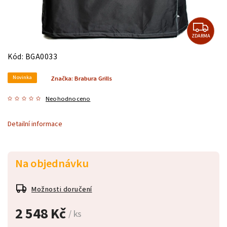
ZDARMA
Kód:
BGA0033
Novinka
Značka:
Brabura Grills
Neohodnoceno
Detailní informace
Na objednávku
Možnosti doručení
2 548 Kč
/ ks