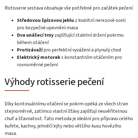
Rotisserie sestava obsahuje vše potřebné pro začátek pečení:
Středovou špízovou jehlu
z kvalitní nerezové oceli
pro bezpečné upevnění masa
Dva unášecí trny
zajišťující stabilní držení pokrmu
během otáčení
Protizávaží
pro perfektní vyvážení a plynulý chod
Elektrický motorek
s konstantním otáčením pro
rovnoměrné pečení
Výhody rotisserie pečení
Díky kontinuálnímu otáčení se pokrm opéká ze všech stran
stejnoměrně, zatímco vlastní šťávy zajišťují neuvěřitelnou
chuť a šťavnatost. Tato metoda je ideální pro přípravu celého
kuřete, kachny, jehněčí kýty nebo většího kusu hovězího
masa.