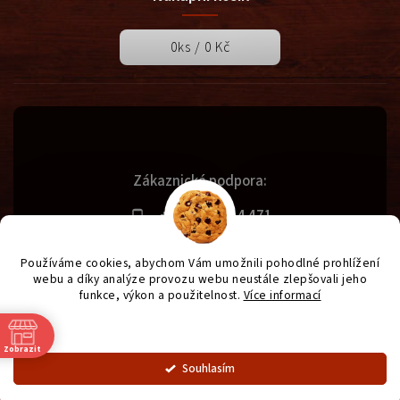
0
ks /
0 Kč
Zákaznická podpora:
+420 731 614 471
info@svetgrilu.cz
Používáme cookies, abychom Vám umožnili pohodlné prohlížení
webu a díky analýze provozu webu neustále zlepšovali jeho
funkce, výkon a použitelnost.
Více informací
Copyright 2026
SvětGrilů.cz
. Všechna práva vyhrazena.
Nastavení
Vytvořil
Shoptet
| Design
Shoptak.cz
| Anque Media
Zobrazit
Souhlasím
OZNÁMENÍ - od 1.7. otevírací doba prodejny od 9 - 16:30.