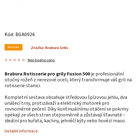
Kód:
BGA0026
Novinka
Značka:
Brabura Grills
Neohodnoceno
Brabura Rotisserie pro grily Fusion 500
je profesionální
otočný rožeň z nerezové oceli, který transformuje váš gril na
rotisserie stanici.
Kompletní sestava obsahuje středovou špízovou jehlu, dva
unášecí trny, protizávaží a elektrický motorek pro
rovnoměrné pečení. Díky kontinuálnímu otáčení se pokrmy
opékají ze všech stran stejnoměrně a zůstávají šťavnaté –
ideální pro kuřata, kachny, jehněčí kýty nebo hovězí maso.
Detailní informace