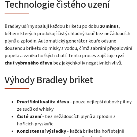
Technologie čistého uzení
Bradley udírny spalují každou briketu po dobu
20 minut
,
během kterých produkují čistý chladný kouř bez nežádoucích
plynů a zplodin. Automatický generátor kouře odsune
douzenou briketu do misky s vodou, čímž zabrání přepalování
popela a vzniku hořkých chutí. Tento proces zajišťuje
ryzí
chuť vybraného dřeva
bez jakýchkoliv negativních vlivů.
Výhody Bradley briket
Prvotřídní kvalita dřeva
- pouze nejlepší dubové piliny
ze sudů od whisky
Čisté uzení
- bez nežádoucích plynů a zplodin z
hořících pryskyřic
Konzistentní výsledky
- každá briketka hoří stejně