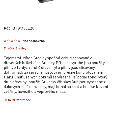
Kód:
BTWOSE120
Neohodnoceno
Značka:
Bradley
Tajemství udíren Bradley spočívá v chuti schované v
dřevěných briketkách Bradley. Při jejich výrobě jsou použity
piliny z tvrdých druhů dřeva. Tyto piliny jsou slisovány
dohromady za správné hustoty při přesně kontrolovaném
tlaku. Chuť uzených pokrmů se výrazně liší podle toho, který
druh dřeva byl použit. Briketky Whiskey Dub jsou vyrobené z
dubových sudů od whisky, mají bohatou chuť a hodí se k uzení
zvěřiny, hovězího a vepřového masa.
Detailní informace