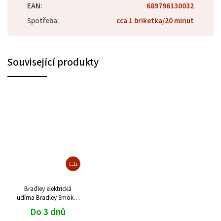
EAN
:
689796130032
Spotřeba
:
cca 1 briketka/20 minut
Související produkty
Bradley elektrická
udírna Bradley Smoker
Raven
Do 3 dnů