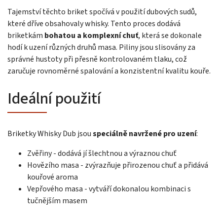
Tajemství těchto briket spočívá v použití dubových sudů,
které dříve obsahovaly whisky. Tento proces dodává
briketkám
bohatou a komplexní chuť
, která se dokonale
hodí k uzení různých druhů masa. Piliny jsou slisovány za
správné hustoty při přesně kontrolovaném tlaku, což
zaručuje rovnoměrné spalování a konzistentní kvalitu kouře.
Ideální použití
Briketky Whisky Dub jsou
speciálně navržené pro uzení
:
Zvěřiny - dodává jí šlechtnou a výraznou chuť
Hovězího masa - zvýrazňuje přirozenou chuť a přidává
kouřové aroma
Vepřového masa - vytváří dokonalou kombinaci s
tučnějším masem