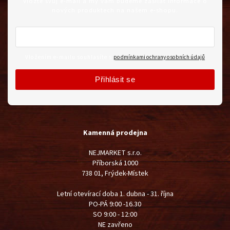
Vložte svůj e-mail a my vám budeme zasílat informace o
nových produktech na našem e-shopu.
Vložením e-mailu souhlasíte s
podmínkami ochrany osobních údajů
Přihlásit se
Kamenná prodejna
NEJMARKET s.r.o.
Příborská 1000
738 01, Frýdek-Místek
Letní otevírací doba 1. dubna - 31. října
PO-PÁ 9:00 -16.30
SO 9:00 - 12:00
NE zavřeno