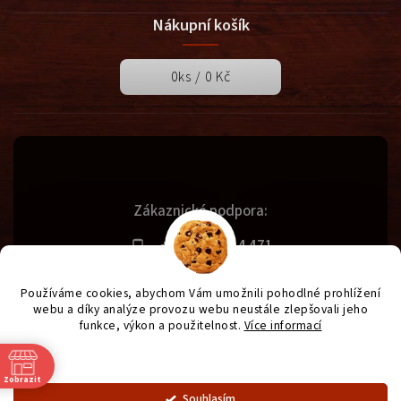
Nákupní košík
0
ks /
0 Kč
Zákaznická podpora:
+420 731 614 471
info@svetgrilu.cz
Používáme cookies, abychom Vám umožnili pohodlné prohlížení
webu a díky analýze provozu webu neustále zlepšovali jeho
funkce, výkon a použitelnost.
Více informací
Copyright 2026
SvětGrilů.cz
. Všechna práva vyhrazena.
Nastavení
Vytvořil
Shoptet
| Design
Shoptak.cz
| Anque Media
Zobrazit
Souhlasím