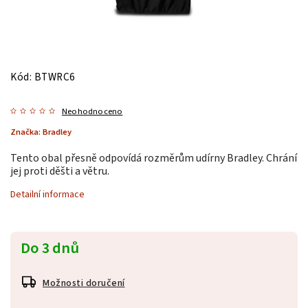
Kód:
BTWRC6
Neohodnoceno
Značka:
Bradley
Tento obal přesně odpovídá rozměrům udírny Bradley. Chrání
jej proti děšti a větru.
Detailní informace
Do 3 dnů
Možnosti doručení