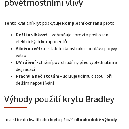
povětrnostními vlivy
Tento kvalitní kryt poskytuje
kompletní ochranu
proti:
Dešti a vlhkosti
- zabraňuje korozi a poškození
elektrických komponentů
Silnému větru
- stabilní konstrukce odolává poryvy
větru
UV záření
- chrání povrch udírny před vyblednutím a
degradací
Prachu a nečistotám
- udržuje udírnu čistou i při
delším nepoužívání
Výhody použití krytu Bradley
Investice do kvalitního krytu přináší
dlouhodobé výhody
: