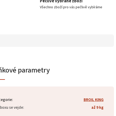
Pečlivě vybrané zboží
Všechno zboží pro vás pečlivě vybíráme
ňkové parametry
tegorie
:
BROIL KING
boxu se vejde
:
až 9 kg