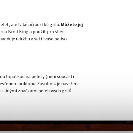
let, ale také při údržbě grilu.
Můžete jej
ilu Broil King a použít pro sběr
adňuje údržbu a šetří vaše palivo.
u lopatkou na pelety (není součástí
 otevřeném poklopu. Zásobník je navržen
t i s jinými značkami peletových grilů.