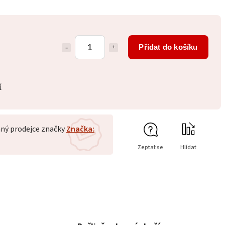
Přidat do košíku
í
ný prodejce značky
Značka:
Zeptat se
Hlídat