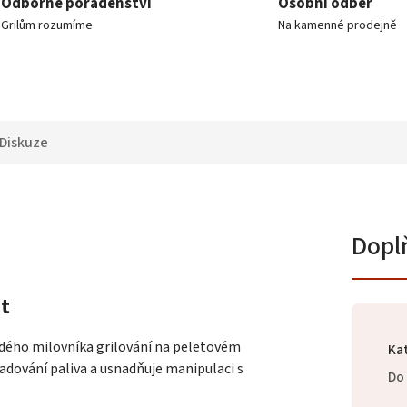
Odborné poradenství
Osobní odběr
Grilům rozumíme
Na kamenné prodejně
Diskuze
Dopl
et
dého milovníka grilování na peletovém
Ka
ladování paliva a usnadňuje manipulaci s
Do 