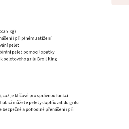
ca 9 kg)
šení i při plném zatížení
vání pelet
bírání pelet pomocí lopatky
k peletového grilu Broil King
i
, což je klíčové pro správnou funkci
hubicí můžete pelety doplňovat do grilu
e bezpečné a pohodlné přenášení i při