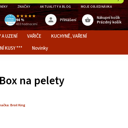
NÍKY
ZNAČKY
AKTUALITY A BLOG
MOJE OBJEDNÁVKA
★★★★★
Nákupní košík
Přihlášení
94 %
Prázdný košík
433 hodnocení
 A UZENÍ
VAŘIČE
KUCHYNĚ, VAŘENÍ
NÍ KUSY ***
Novinky
 Box na pelety
načka:
Broil King