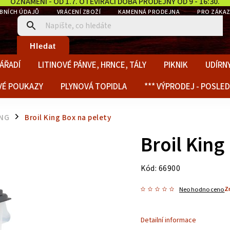
OZNÁMENÍ - OD 1.7. OTEVÍRACÍ DOBA PRODEJNY OD 9 - 16:30.
BNÍCH ÚDAJŮ
VRÁCENÍ ZBOŽÍ
KAMENNÁ PRODEJNA
PRO ZÁKAZ
Hledat
ÁŘADÍ
LITINOVÉ PÁNVE, HRNCE, TÁLY
PIKNIK
UDÍRNY
VÉ POUKAZY
PLYNOVÁ TOPIDLA
*** VÝPRODEJ - POSLED
ING
Broil King Box na pelety
/
Broil King
Kód:
66900
Z
Neohodnoceno
Detailní informace