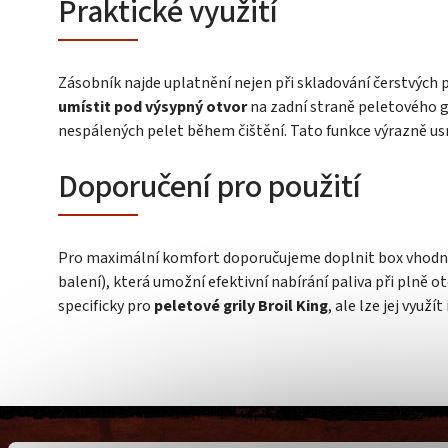
Praktické využití
Zásobník najde uplatnění nejen při skladování čerstvých pe
umístit pod výsypný otvor
na zadní straně peletového gr
nespálených pelet během čištění. Tato funkce výrazně usn
Doporučení pro použití
Pro maximální komfort doporučujeme doplnit box vhodno
balení), která umožní efektivní nabírání paliva při plně
specificky pro
peletové grily Broil King
, ale lze jej využí