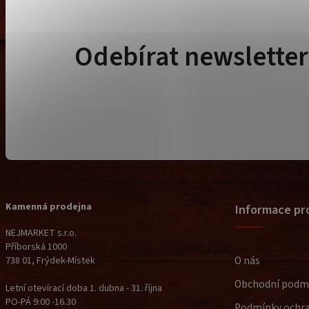
Odebírat newsletter
Vložte svůj e-mail a my vám budeme zasílat informa
našem e-shopu.
Kamenná prodejna
Informace pr
NEJMARKET s.r.o.
Příborská 1000
O nás
738 01, Frýdek-Místek
Obchodní podm
Letní otevírací doba 1. dubna - 31. října
PO-PÁ 9:00 -16.30
Podmínky ochra