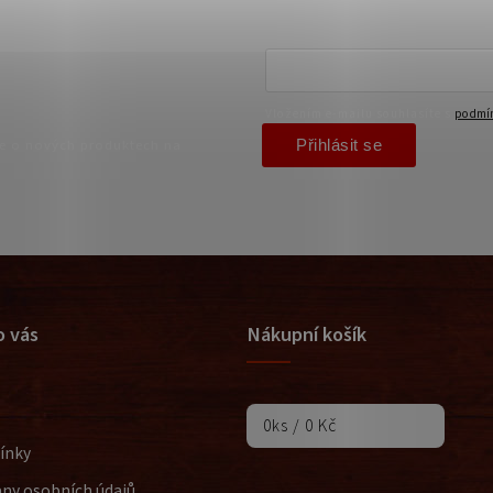
Vložením e-mailu souhlasíte s
podmín
Přihlásit se
ce o nových produktech na
o vás
Nákupní košík
0
ks /
0 Kč
ínky
ny osobních údajů