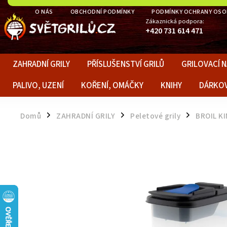
O NÁS
OBCHODNÍ PODMÍNKY
PODMÍNKY OCHRANY OSO
Zákaznická podpora:
+420 731 614 471
ZAHRADNÍ GRILY
PŘÍSLUŠENSTVÍ GRILŮ
GRILOVACÍ N
PALIVO, UZENÍ
KOŘENÍ, OMÁČKY
KNIHY
DÁRKO
Domů
ZAHRADNÍ GRILY
Peletové grily
BROIL K
/
/
/