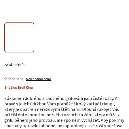
Kód:
65641
Neohodnoceno
Značka:
Broil King
Základem dobrého a chutného grilování jsou čisté rošty. A
právě s jejich údržbou Vám pomůže široký kartáč triangl,
který je opatřen nerezovými štětinami. Dlouhá rukojeť Vás
při čištění ochrání od horkého vzduchu a žáru, který může z
grilu během jeho provozu, ale i po něm vycházet. Aby pokrmy
chutnaly opravdu lahodně, nezapomínejte své rošty udržovat