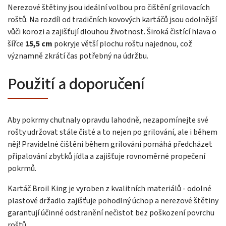
Nerezové štětiny jsou ideální volbou pro čištění grilovacích
roštů. Na rozdíl od tradičních kovových kartáčů jsou odolnější
vůči korozi a zajišťují dlouhou životnost. Široká čistící hlava o
šířce
15,5 cm
pokryje větší plochu roštu najednou, což
významně zkrátí čas potřebný na údržbu.
Použití a doporučení
Aby pokrmy chutnaly opravdu lahodně, nezapomínejte své
rošty udržovat stále čisté a to nejen po grilování, ale i během
něj! Pravidelné čištění během grilování pomáhá předcházet
připalování zbytků jídla a zajišťuje rovnoměrné propečení
pokrmů.
Kartáč Broil King je vyroben z kvalitních materiálů - odolné
plastové držadlo zajišťuje pohodlný úchop a nerezové štětiny
garantují účinné odstranění nečistot bez poškození povrchu
roštů.