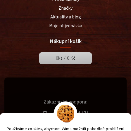
Značky
Aktuality a blog
Moje objednávka
Nákupní košík
0
ks /
0 Kč
Zákaznická podpora:
+420 731 614 471
info@svetgrilu.cz
Používáme cookies, abychom Vám umožnili pohodlné prohlížení