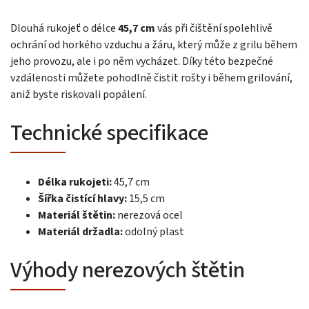
Dlouhá rukojeť o délce
45,7 cm
vás při čištění spolehlivě
ochrání od horkého vzduchu a žáru, který může z grilu během
jeho provozu, ale i po něm vycházet. Díky této bezpečné
vzdálenosti můžete pohodlně čistit rošty i během grilování,
aniž byste riskovali popálení.
Technické specifikace
Délka rukojeti:
45,7 cm
Šířka čistící hlavy:
15,5 cm
Materiál štětin:
nerezová ocel
Materiál držadla:
odolný plast
Výhody nerezových štětin