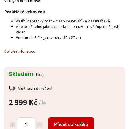
velkých kusů masa.
Praktické vybavení:
Vnitřní nerezový rošt – maso se nevaří ve vlastní šťávě
Víko použitelné jako samostatná pánev – rozšiřuje možnosti
vaření
Hmotnost: 8,5 kg, rozměry: 32 x 27 cm
Detailní informace
Skladem
(1 ks)
Možnosti doručení
2 999 Kč
/ ks
Přidat do košíku