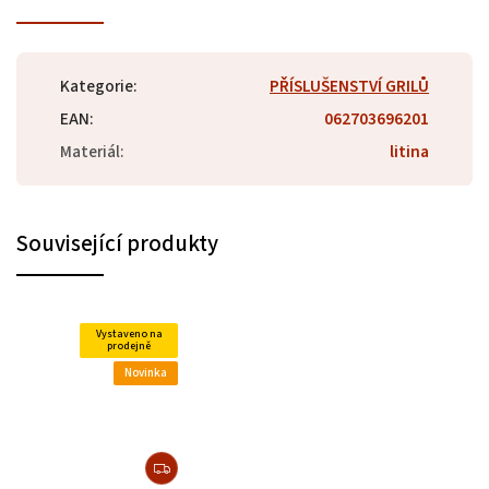
Kategorie
:
PŘÍSLUŠENSTVÍ GRILŮ
EAN
:
062703696201
Materiál
:
litina
Související produkty
Vystaveno na
prodejně
Novinka