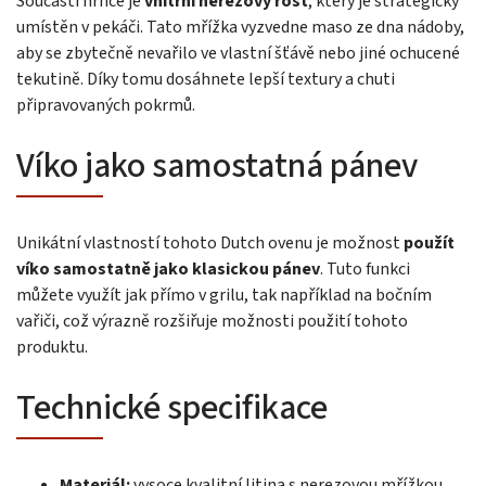
Součástí hrnce je
vnitřní nerezový rošt
, který je strategicky
umístěn v pekáči. Tato mřížka vyzvedne maso ze dna nádoby,
aby se zbytečně nevařilo ve vlastní šťávě nebo jiné ochucené
tekutině. Díky tomu dosáhnete lepší textury a chuti
připravovaných pokrmů.
Víko jako samostatná pánev
Unikátní vlastností tohoto Dutch ovenu je možnost
použít
víko samostatně jako klasickou pánev
. Tuto funkci
můžete využít jak přímo v grilu, tak například na bočním
vařiči, což výrazně rozšiřuje možnosti použití tohoto
produktu.
Technické specifikace
Materiál:
vysoce kvalitní litina s nerezovou mřížkou