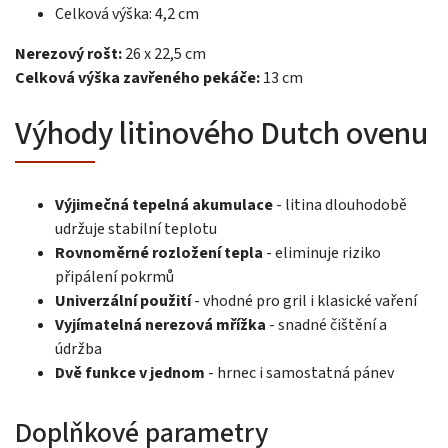
Celková výška: 4,2 cm
Nerezový rošt:
26 x 22,5 cm
Celková výška zavřeného pekáče:
13 cm
Výhody litinového Dutch ovenu
Výjimečná tepelná akumulace
- litina dlouhodobě
udržuje stabilní teplotu
Rovnoměrné rozložení tepla
- eliminuje riziko
připálení pokrmů
Univerzální použití
- vhodné pro gril i klasické vaření
Vyjímatelná nerezová mřížka
- snadné čištění a
údržba
Dvě funkce v jednom
- hrnec i samostatná pánev
Doplňkové parametry