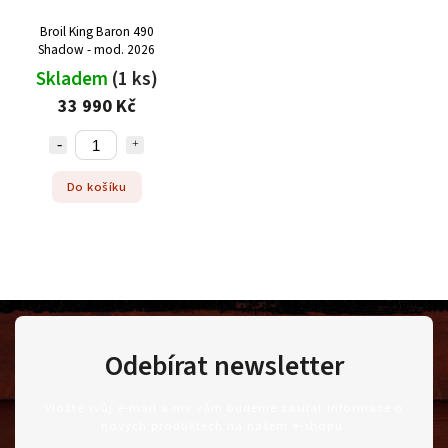
Broil King Baron 490
Shadow - mod. 2026
Skladem
(1 ks)
33 990 Kč
Do košíku
Odebírat newsletter
Vložte svůj e-mail a my vám budeme zasílat informace o
nových produktech na našem e-shopu.