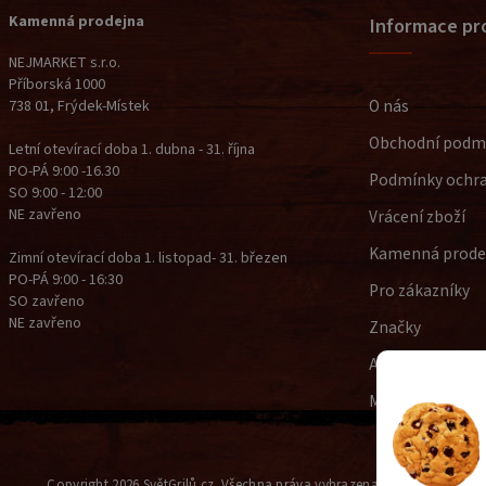
Kamenná prodejna
Informace pr
NEJMARKET s.r.o.
Příborská 1000
O nás
738 01, Frýdek-Místek
Obchodní podm
Letní otevírací doba 1. dubna - 31. října
PO-PÁ 9:00 -16.30
Podmínky ochra
SO 9:00 - 12:00
NE zavřeno
Vrácení zboží
Kamenná prode
Zimní otevírací doba 1. listopad- 31. březen
PO-PÁ 9:00 - 16:30
Pro zákazníky
SO zavřeno
NE zavřeno
Značky
Aktuality a blog
Moje objednávk
Copyright 2026
SvětGrilů.cz
. Všechna práva vyhrazena.