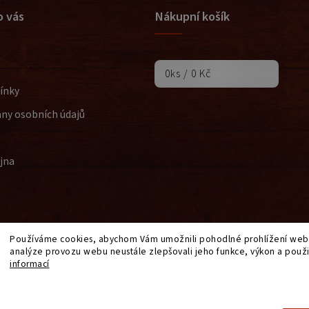
o vás
Nákupní košík
0
ks /
0 Kč
ínky
ny osobních údajů
jna
Používáme cookies, abychom Vám umožnili pohodlné prohlížení webu
analýze provozu webu neustále zlepšovali jeho funkce, výkon a použi
a
informací
Nastavení