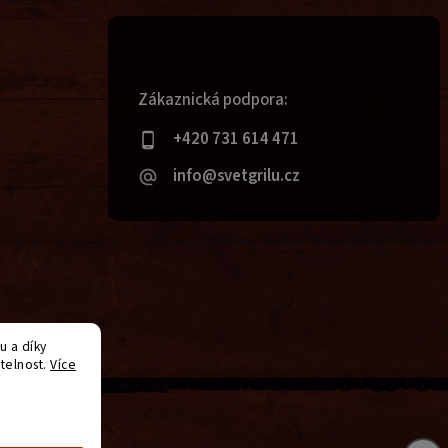
Zákaznická podpora:
+420 731 614 471
info@svetgrilu.cz
 a díky
telnost.
Více