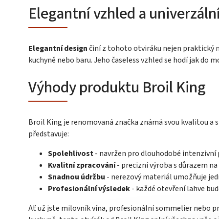
Elegantní vzhled a univerzální
Elegantní design
činí z tohoto otviráku nejen praktický 
kuchyně nebo baru. Jeho časeless vzhled se hodí jak do mo
Výhody produktu Broil King
Broil King je renomovaná značka známá svou kvalitou a sp
představuje:
Spolehlivost
- navržen pro dlouhodobé intenzivní 
Kvalitní zpracování
- precizní výroba s důrazem na 
Snadnou údržbu
- nerezový materiál umožňuje jed
Profesionální výsledek
- každé otevření lahve bud
Ať už jste milovník vína, profesionální sommelier nebo pr