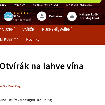
NÍKY
ZNAČKY
AKTUALITY A BLOG
MOJE OBJEDNÁVKA
★★★★★
Nákupní košík
Přihlášení
94 %
Prázdný košík
433 hodnocení
 A UZENÍ
VAŘIČE
KUCHYNĚ, VAŘENÍ
NÍ KUSY ***
Novinky
 Otvírák na lahve vína
načka:
Broil King
vína. Otvírák v designu Broil King.