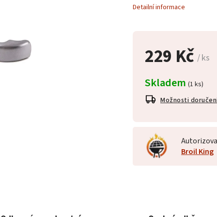
Detailní informace
229 Kč
/ ks
Skladem
(1 ks)
Možnosti doručen
Autorizova
Broil King