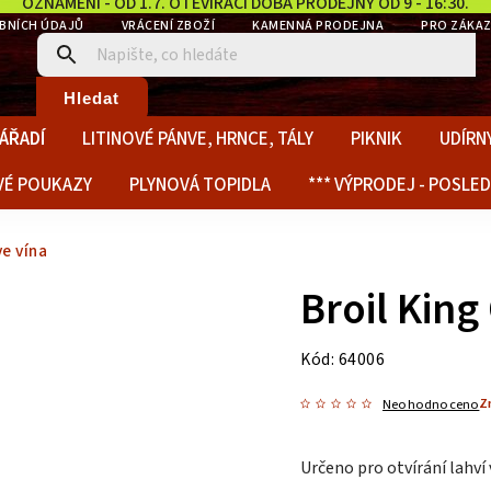
OZNÁMENÍ - OD 1.7. OTEVÍRACÍ DOBA PRODEJNY OD 9 - 16:30.
BNÍCH ÚDAJŮ
VRÁCENÍ ZBOŽÍ
KAMENNÁ PRODEJNA
PRO ZÁKAZ
Hledat
NÁŘADÍ
LITINOVÉ PÁNVE, HRNCE, TÁLY
PIKNIK
UDÍRNY
VÉ POUKAZY
PLYNOVÁ TOPIDLA
*** VÝPRODEJ - POSLED
ve vína
Broil King
Kód:
64006
Z
Neohodnoceno
Určeno pro otvírání lahví 