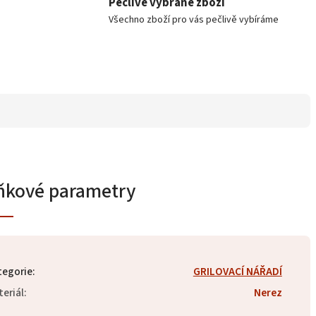
Pečlivě vybrané zboží
Všechno zboží pro vás pečlivě vybíráme
ňkové parametry
tegorie
:
GRILOVACÍ NÁŘADÍ
eriál
:
Nerez