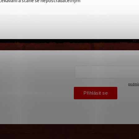
 očekávání a stane se nepostradatelným
Vložením e-mailu souhlasíte s
podmín
Přihlásit se
ce o nových produktech na