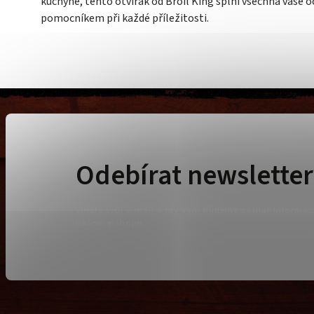
kuchyně, tento otvírák od Broil King splní všechna vaše
pomocníkem při každé příležitosti.
Odebírat newsletter
Vložte svůj e-mail a my vám budeme zasílat informa
našem e-shopu.