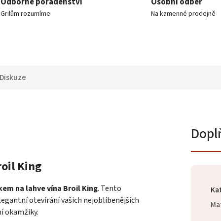
Odborné poradenství
Osobní odběr
Grilům rozumíme
Na kamenné prodejně
Diskuze
Dopl
oil King
kem na lahve vína Broil King
. Tento
Ka
legantní otevírání vašich nejoblíbenějších
Mat
ní okamžiky.