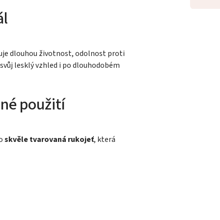
ál
čuje dlouhou životnost, odolnost proti
 svůj lesklý vzhled i po dlouhodobém
né použití
ho
skvěle tvarovaná rukojeť
, která