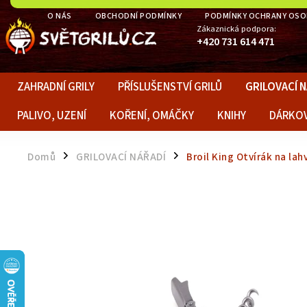
O NÁS
OBCHODNÍ PODMÍNKY
PODMÍNKY OCHRANY OSO
Zákaznická podpora:
+420 731 614 471
ZAHRADNÍ GRILY
PŘÍSLUŠENSTVÍ GRILŮ
GRILOVACÍ 
PALIVO, UZENÍ
KOŘENÍ, OMÁČKY
KNIHY
DÁRKO
Domů
GRILOVACÍ NÁŘADÍ
Broil King Otvírák na lah
/
/