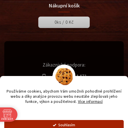
Nákupní košík
0
ks /
0 Kč
Zákaznická podpora:
+420 731 614 471
info@svetgrilu.cz
Používáme cookies, abychom Vám umožnili pohodlné prohlížení
webu a díky analýze provozu webu neustále zlepšovali jeho
funkce, výkon a použitelnost.
Více informací
Copyright 2026
SvětGrilů.cz
. Všechna práva vyhrazena.
Nastavení
Vytvořil
Shoptet
| Design
Shoptak.cz
| Anque Media
Zobrazit
Souhlasím