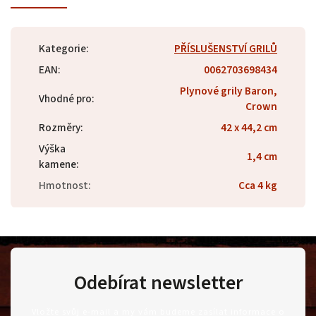
Kategorie
:
PŘÍSLUŠENSTVÍ GRILŮ
EAN
:
0062703698434
Plynové grily Baron,
Vhodné pro
:
Crown
Rozměry
:
42 x 44,2 cm
Výška
1,4 cm
kamene
:
Hmotnost
:
Cca 4 kg
Odebírat newsletter
Vložte svůj e-mail a my vám budeme zasílat informace o