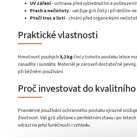
UV záření
- ochrана před vyblednutím a poškození
Prach a nečistoty
- udržuje gril čistý i při delším 
Ptačí trus a listí
- chrání před organickými nečisto
Praktické vlastnosti
Hmotnost pouhých
3,2 kg
činí z tohoto povlaku lehce m
nasadíte i sundáte. Materiál je zároveň dostatečně pevný
při běžném používání.
Proč investovat do kvalitníh
Pravidelné používání ochranného povlaku výrazně snižuje 
životnost. Váš gril zůstane v perfektním stavu i po letec
odrazí na jeho funkčnosti i vzhledu.