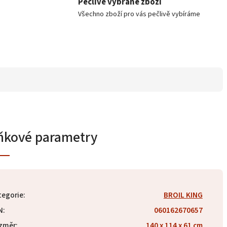
Pečlivě vybrané zboží
Všechno zboží pro vás pečlivě vybíráme
ňkové parametry
tegorie
:
BROIL KING
N
:
060162670657
změr
:
140 x 114 x 61 cm