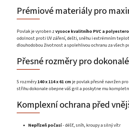
Prémiové materiály pro maxi
Povlak je vyroben z
vysoce kvalitního PVC a polyestero
odolnost proti UV záření, dešti, sněhu i extrémním tepl
dlouhodobou životnost a spolehlivou ochranu za všech 
Přesné rozměry pro dokonalé
S rozměry
140 x 114 x 61 cm
je povlak přesně navržen pro
střihu dokonale obepne váš gril a poskytne mu kompletní
Komplexní ochrana před vnějš
Nepřízeň počasí
- déšť, sníh, kroupy a silný vítr