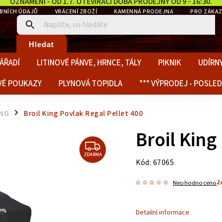
OZNÁMENÍ - OD 1.7. OTEVÍRACÍ DOBA PRODEJNY OD 9 - 16:30.
BNÍCH ÚDAJŮ
VRÁCENÍ ZBOŽÍ
KAMENNÁ PRODEJNA
PRO ZÁKAZ
Hledat
ÁŘADÍ
LITINOVÉ PÁNVE, HRNCE, TÁLY
PIKNIK
UDÍRNY
VÉ POUKAZY
PLYNOVÁ TOPIDLA
*** VÝPRODEJ - POSLED
ING
Broil King Povlak Regal Pellet 400
/
Broil King
ZDARMA
Kód:
67065
Z
Neohodnoceno
Detailní informace