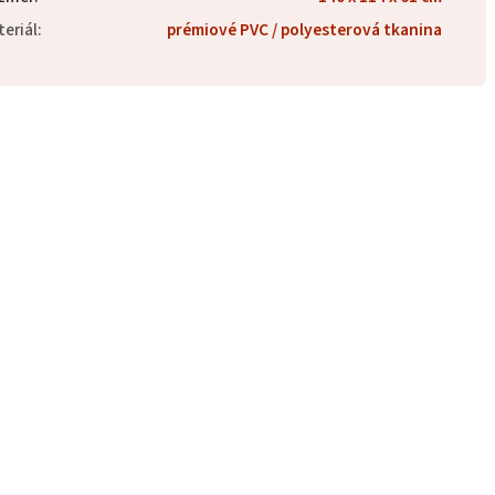
eriál
:
prémiové PVC / polyesterová tkanina