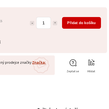
ks
Přidat do košíku
í
ný prodejce značky
Značka:
Zeptat se
Hlídat