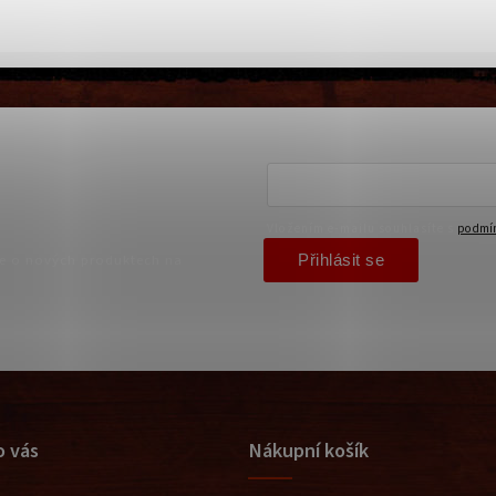
Vložením e-mailu souhlasíte s
podmín
Přihlásit se
ce o nových produktech na
o vás
Nákupní košík