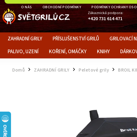
O NÁS
OBCHODNÍ PODMÍNKY
PODMÍNKY OCHRANY OSO
Zákaznická podpora:
+420 731 614 471
ZAHRADNÍ GRILY
PŘÍSLUŠENSTVÍ GRILŮ
GRILOVACÍ N
PALIVO, UZENÍ
KOŘENÍ, OMÁČKY
KNIHY
DÁRKO
Domů
ZAHRADNÍ GRILY
Peletové grily
BROIL K
/
/
/