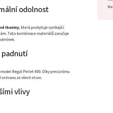
mální odolnost
Mat
vé tkaniny
, která poskytuje vynikající
otám. Tato kombinace materiálů zaručuje
podmínek.
 padnutí
 model Regal Pellet 400. Díky preciznímu
 ochranu ze všech stran.
ími vlivy