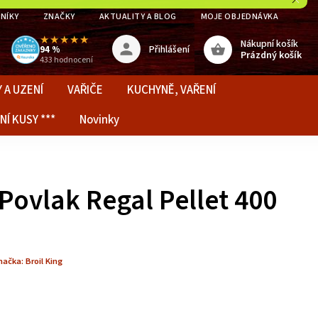
NÍKY
ZNAČKY
AKTUALITY A BLOG
MOJE OBJEDNÁVKA
★★★★★
Nákupní košík
Přihlášení
94 %
Prázdný košík
433 hodnocení
 A UZENÍ
VAŘIČE
KUCHYNĚ, VAŘENÍ
NÍ KUSY ***
Novinky
 Povlak Regal Pellet 400
načka:
Broil King