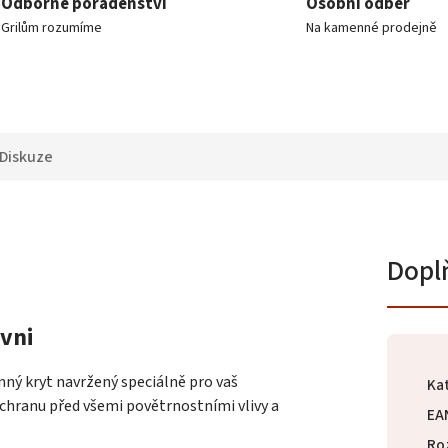
Odborné poradenství
Osobní odběr
Grilům rozumíme
Na kamenné prodejně
Diskuze
Dopl
ovni
nný kryt navržený speciálně pro vaš
Ka
ochranu před všemi povětrnostními vlivy a
EA
Ro