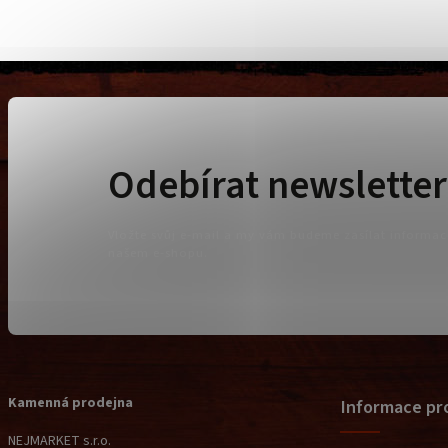
Odebírat newsletter
Vložte svůj e-mail a my vám budeme zasílat informa
našem e-shopu.
Kamenná prodejna
Informace pr
NEJMARKET s.r.o.