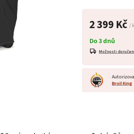
2 399 Kč
/ 
Do 3 dnů
Možnosti doručen
Autorizova
Broil King