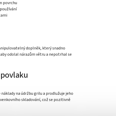
m povrchu
nepoužívání
tami
anipulovatelný doplněk, který snadno
, aby odolal nárazům větru a nepotrhal se
o povlaku
náklady na údržbu grilu a prodlužuje jeho
h venkovního skladování, což se pozitivně