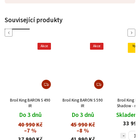
Související produkty
Previous
Next
Akce
Akce
Vyst
pr
Broil King BARON S 490
Broil King BARON S 590
Broil King B
IR
IR
Shadow - mo
Do 3 dnů
Do 3 dnů
Skladem
33 990
40 990 Kč
45 990 Kč
–7 %
–8 %
37 990 Kč
41 990 Kč