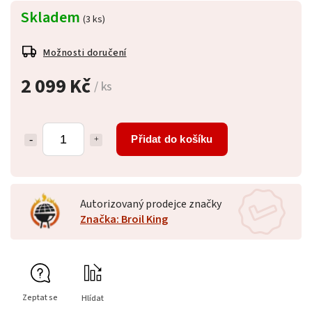
Skladem
(3 ks)
Možnosti doručení
2 099 Kč
/ ks
Přidat do košíku
Autorizovaný prodejce značky
Značka: Broil King
Zeptat se
Hlídat