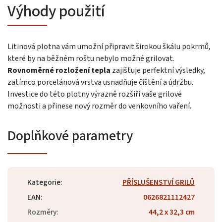
Výhody použití
Litinová plotna vám umožní připravit širokou škálu pokrmů,
které by na běžném roštu nebylo možné grilovat.
Rovnoměrné rozložení tepla
zajišťuje perfektní výsledky,
zatímco porcelánová vrstva usnadňuje čištění a údržbu.
Investice do této plotny výrazně rozšíří vaše grilové
možnosti a přinese nový rozměr do venkovního vaření.
Doplňkové parametry
Kategorie
:
PŘÍSLUŠENSTVÍ GRILŮ
EAN
:
0626821112427
Rozměry
:
44,2 x 32,3 cm