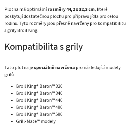
Plotna má optimální
rozměry 44,2 x 32,3 cm
, které
poskytují dostatečnou plochu pro přípravu jídla pro celou
rodinu. Tyto rozměry jsou přesně navrženy pro kompatibilitu
s grily Broil King.
Kompatibilita s grily
Tato plotna je
speciálně navržena
pro následující modely
grilů:
Broil King® Baron™ 320
Broil King® Baron™ 340
Broil King® Baron™ 440
Broil King® Baron™ 490
Broil King® Baron™ 590
Grill-Mate™ modely