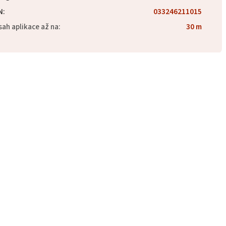
N
:
033246211015
ah aplikace až na
:
30 m