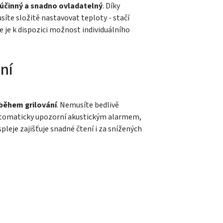
účinný a snadno ovladatelný
. Díky
e složitě nastavovat teploty - stačí
e je k dispozici možnost individuálního
ní
během grilování
. Nemusíte bedlivě
 automaticky upozorní akustickým alarmem,
pleje zajišťuje snadné čtení i za snížených