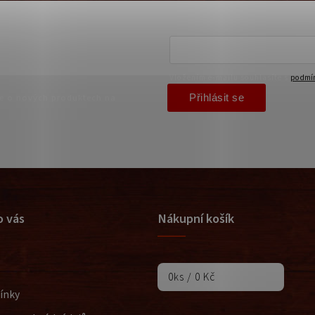
Vložením e-mailu souhlasíte s
podmín
Přihlásit se
ce o nových produktech na
o vás
Nákupní košík
0
ks /
0 Kč
ínky