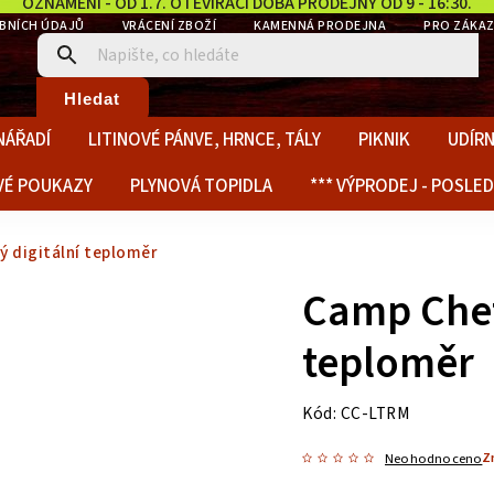
OZNÁMENÍ - OD 1.7. OTEVÍRACÍ DOBA PRODEJNY OD 9 - 16:30.
BNÍCH ÚDAJŮ
VRÁCENÍ ZBOŽÍ
KAMENNÁ PRODEJNA
PRO ZÁKAZ
Hledat
NÁŘADÍ
LITINOVÉ PÁNVE, HRNCE, TÁLY
PIKNIK
UDÍRN
VÉ POUKAZY
PLYNOVÁ TOPIDLA
*** VÝPRODEJ - POSLED
 digitální teploměr
Camp Chef
teploměr
Kód:
CC-LTRM
Z
Neohodnoceno