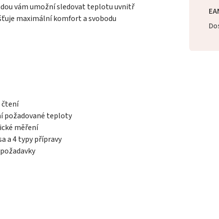
ndou vám umožní sledovat teplotu uvnitř
EA
jišťuje maximální komfort a svobodu
Dos
 čtení
í požadované teploty
ické měření
a a 4 typy přípravy
é požadavky