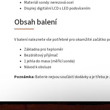
Materiál sondy: nerezová ocel
Displej: digitální LCD s LED podsvícením
Obsah balení
V balení naleznete vše potřebné pro okamžité začátko po
Základna pro teploměr
Bezdrátový přijímač
1 jehla do masa (měřící sonda)
Návod k obsluze
Poznámka:
Baterie nejsou součástí dodávky a je třeba j