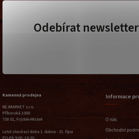
Odebírat newsletter
Vložte svůj e-mail a my vám budeme zasílat informa
našem e-shopu.
Kamenná prodejna
Informace pr
NEJMARKET s.r.o.
Příborská 1000
O nás
738 01, Frýdek-Místek
Obchodní podm
Letní otevírací doba 1. dubna - 31. října
PO-PÁ 9:00 -16.30