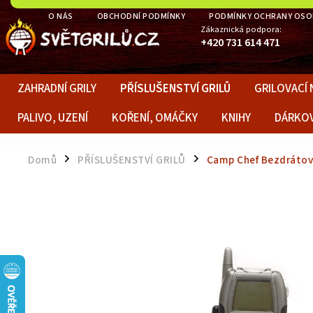
O NÁS
OBCHODNÍ PODMÍNKY
PODMÍNKY OCHRANY OSO
Zákaznická podpora:
+420 731 614 471
ZAHRADNÍ GRILY
PŘÍSLUŠENSTVÍ GRILŮ
GRILOVACÍ 
PALIVO, UZENÍ
KOŘENÍ, OMÁČKY
KNIHY
DÁRKO
Domů
PŘÍSLUŠENSTVÍ GRILŮ
Camp Chef Bezdrátový
/
/