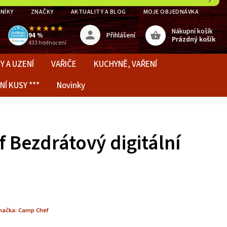
NÍKY
ZNAČKY
AKTUALITY A BLOG
MOJE OBJEDNÁVKA
★★★★★
Nákupní košík
Přihlášení
94 %
Prázdný košík
433 hodnocení
Y A UZENÍ
VAŘIČE
KUCHYNĚ, VAŘENÍ
NÍ KUSY ***
Novinky
 Bezdrátový digitální
načka:
Camp Chef