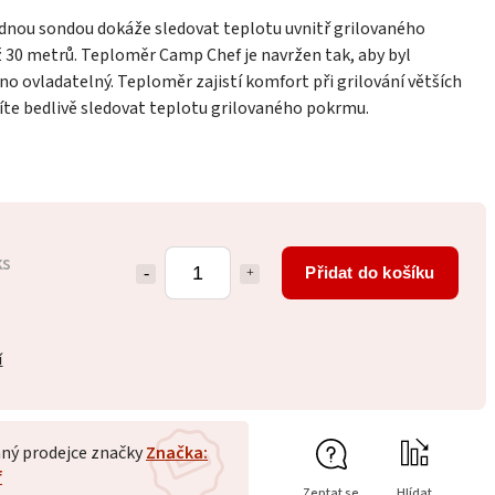
dnou sondou dokáže sledovat teplotu uvnitř grilovaného
 30 metrů. Teploměr Camp Chef je navržen tak, aby byl
o ovladatelný. Teploměr zajistí komfort při grilování větších
íte bedlivě sledovat teplotu grilovaného pokrmu.
ks
Přidat do košíku
í
ný prodejce značky
Značka:
f
Zeptat se
Hlídat