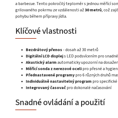
a barbecue. Tento pokročilý teploměr s jednou měřící so
grilovaného pokrmu ze vzdálenosti až
30 metrů
, což za
pohybu během přípravy jídla.
Klíčové vlastnosti
Bezdrátový přenos
- dosah až 30 metrů
Digitální LCD displej
s LED podsvícením pro snadné
Akustický alarm
automaticky upozorní na dosažen
Měřící sonda z nerezové oceli
pro přesné a hygien
Přednastavené programy
pro 6 různých druhů mas
Individuálně nastavitelný program
pro specifick
Integrovaný časovač
pro dokonalé načasování
Snadné ovládání a použití