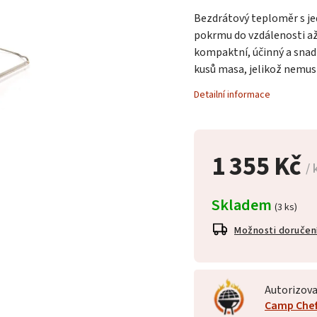
Bezdrátový teploměr s je
pokrmu do vzdálenosti až
kompaktní, účinný a snadn
kusů masa, jelikož nemus
Detailní informace
1 355 Kč
/ 
Skladem
(3 ks)
Možnosti doručen
Autorizova
Camp Che