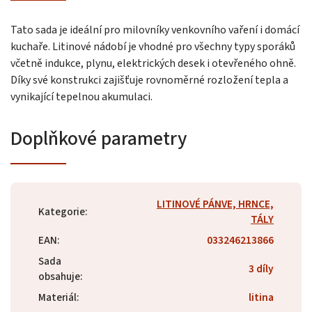
Tato sada je ideální pro milovníky venkovního vaření i domácí
kuchaře. Litinové nádobí je vhodné pro všechny typy sporáků
včetně indukce, plynu, elektrických desek i otevřeného ohně.
Díky své konstrukci zajišťuje rovnoměrné rozložení tepla a
vynikající tepelnou akumulaci.
Doplňkové parametry
LITINOVÉ PÁNVE, HRNCE,
Kategorie
:
TÁLY
EAN
:
033246213866
Sada
3 díly
obsahuje
:
Materiál
:
litina