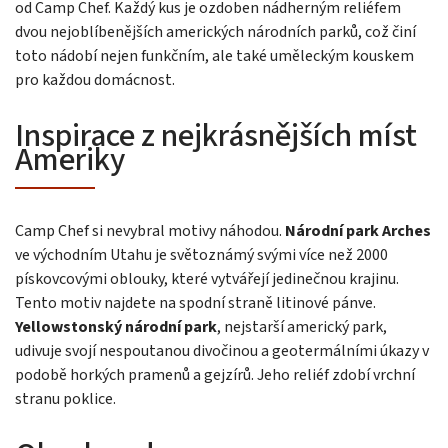
od Camp Chef. Každý kus je ozdoben nádherným reliéfem
dvou nejoblíbenějších amerických národních parků, což činí
toto nádobí nejen funkčním, ale také uměleckým kouskem
pro každou domácnost.
Inspirace z nejkrásnějších míst
Ameriky
Camp Chef si nevybral motivy náhodou.
Národní park Arches
ve východním Utahu je světoznámý svými více než 2000
pískovcovými oblouky, které vytvářejí jedinečnou krajinu.
Tento motiv najdete na spodní straně litinové pánve.
Yellowstonský národní park
, nejstarší americký park,
udivuje svojí nespoutanou divočinou a geotermálními úkazy v
podobě horkých pramenů a gejzírů. Jeho reliéf zdobí vrchní
stranu poklice.