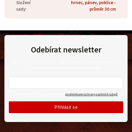
Složení
hrnec, pánev, poklice -
sady
:
průměr 30 cm
Odebírat newsletter
Vložte svůj e-mail a my vám budeme zasílat informace o
nových produktech na našem e-shopu.
Vložením e-mailu souhlasíte s
podmínkami ochrany osobních údajů
Přihlásit se