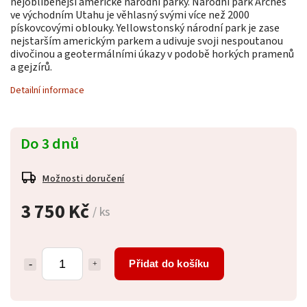
nejoblíbenější americké národní parky. Národní park Arches
ve východním Utahu je věhlasný svými více než 2000
pískovcovými oblouky. Yellowstonský národní park je zase
nejstarším americkým parkem a udivuje svoji nespoutanou
divočinou a geotermálními úkazy v podobě horkých pramenů
a gejzírů.
Detailní informace
Do 3 dnů
Možnosti doručení
3 750 Kč
/ ks
Přidat do košíku