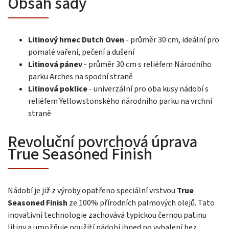
Obsah sady
Litinový hrnec Dutch Oven
- průměr 30 cm, ideální pro
pomalé vaření, pečení a dušení
Litinová pánev
- průměr 30 cm s reliéfem Národního
parku Arches na spodní straně
Litinová poklice
- univerzální pro oba kusy nádobí s
reliéfem Yellowstonského národního parku na vrchní
straně
Revoluční povrchová úprava
True Seasoned Finish
Nádobí je již z výroby opatřeno speciální vrstvou
True
Seasoned Finish
ze 100% přírodních palmových olejů. Tato
inovativní technologie zachovává typickou černou patinu
litiny a umožňuje použití nádobí ihned po vybalení bez