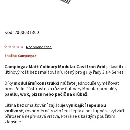
Kód:
2000031300
Neohodnoceno
Značka:
Campingaz
Campingaz Matt Culinary Modular Cast Iron Grid
je kvalitní
litinový rošt bez smaltování určený pro grily řady 3 a 4 Series.
Díky
modulární konstrukci
můžete jednoduše vyměňovat
prostřední část roštu za různé Culinary Modular produkty –
paellu, wok, pizzu nebo pečič na drůbež
.
Litina bez smaltování zajišťuje
vynikající tepelnou
vodivost
, rovnoměrné rozložení tepla a postupně se vytváří
přirozená nepřilnavá vrstva, která se s každým použitím
zlepšuje.