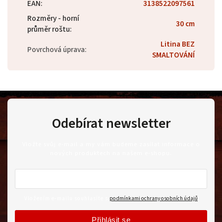
EAN
:
3138522097561
Rozměry - horní
30 cm
průměr roštu
:
Litina BEZ
Povrchová úprava
:
SMALTOVÁNÍ
Odebírat newsletter
Vložte svůj e-mail a my vám budeme zasílat informace o
nových produktech na našem e-shopu.
Vložením e-mailu souhlasíte s
podmínkami ochrany osobních údajů
Přihlásit se