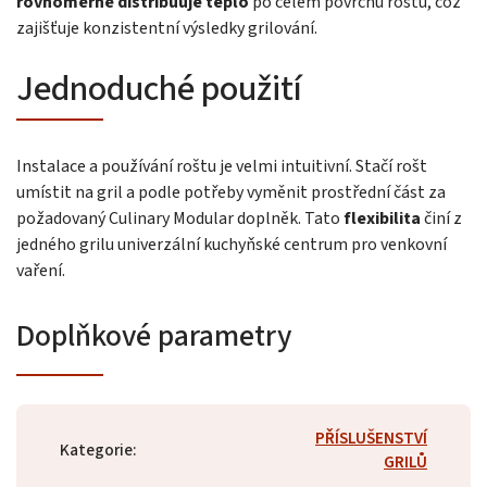
rovnoměrně distribuuje teplo
po celém povrchu roštu, což
zajišťuje konzistentní výsledky grilování.
Jednoduché použití
Instalace a používání roštu je velmi intuitivní. Stačí rošt
umístit na gril a podle potřeby vyměnit prostřední část za
požadovaný Culinary Modular doplněk. Tato
flexibilita
činí z
jedného grilu univerzální kuchyňské centrum pro venkovní
vaření.
Doplňkové parametry
PŘÍSLUŠENSTVÍ
Kategorie
:
GRILŮ