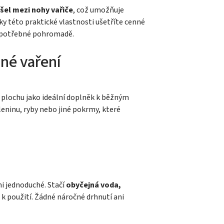
šel mezi nohy vařiče
, což umožňuje
y této praktické vlastnosti ušetříte cenné
 potřebné pohromadě.
né vaření
cí plochu jako ideální doplněk k běžným
leninu, ryby nebo jiné pokrmy, které
mi jednoduché. Stačí
obyčejná voda,
 k použití. Žádné náročné drhnutí ani