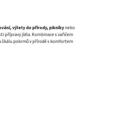
ání, výlety do přírody, pikníky
nebo
sti přípravy jídla. Kombinace s vařičem
 škálu pokrmů v přírodě s komfortem