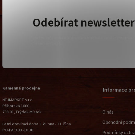
Odebírat newsletter
Vložte svůj e-mail a my vám budeme zasílat informa
našem e-shopu.
Kamenná prodejna
Informace pr
NEJMARKET s.r.o.
Příborská 1000
O nás
738 01, Frýdek-Místek
Obchodní podm
Letní otevírací doba 1. dubna - 31. října
PO-PÁ 9:00 -16.30
Podmínky ochra