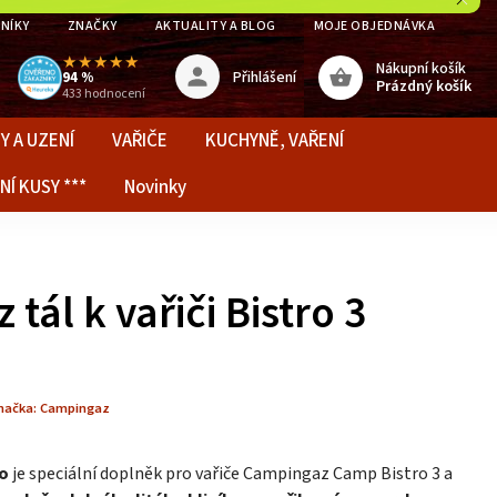
NÍKY
ZNAČKY
AKTUALITY A BLOG
MOJE OBJEDNÁVKA
★★★★★
Nákupní košík
Přihlášení
94 %
Prázdný košík
433 hodnocení
Y A UZENÍ
VAŘIČE
KUCHYNĚ, VAŘENÍ
NÍ KUSY ***
Novinky
tál k vařiči Bistro 3
načka:
Campingaz
ro
je speciální doplněk pro vařiče Campingaz Camp Bistro 3 a