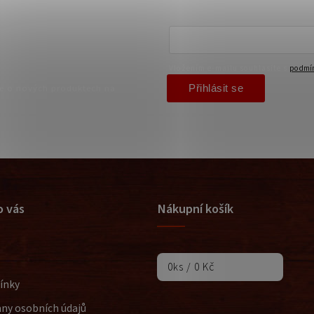
Vložením e-mailu souhlasíte s
podmín
Přihlásit se
ce o nových produktech na
o vás
Nákupní košík
0
ks /
0 Kč
ínky
ny osobních údajů