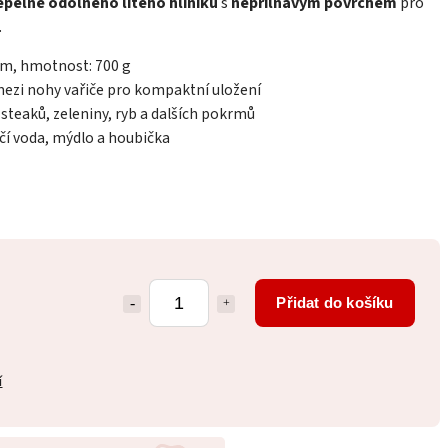
epelně odolného litého hliníku
s
nepřilnavým povrchem
pro
.
cm, hmotnost: 700 g
mezi nohy vařiče pro kompaktní uložení
 steaků, zeleniny, ryb a dalších pokrmů
čí voda, mýdlo a houbička
Přidat do košíku
í