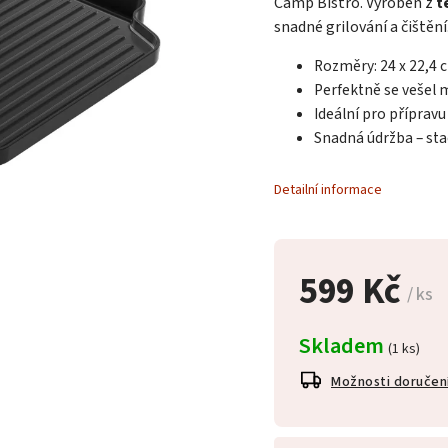
Camp Bistro. Vyroben z
t
snadné grilování a čištění
Rozměry: 24 x 22,4 
Perfektně se vešel 
Ideální pro přípravu
Snadná údržba – sta
Detailní informace
599 Kč
/ ks
Skladem
(1 ks)
Možnosti doručen