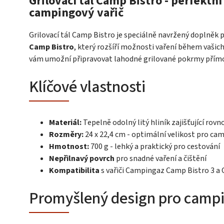
Grilovací tál Camp Bistro - perfektn
campingový vařič
Grilovací tál Camp Bistro je speciálně navržený doplněk 
Camp Bistro
, který rozšíří možnosti vaření během vašic
vám umožní připravovat lahodné grilované pokrmy přím
Klíčové vlastnosti
Materiál:
Tepelně odolný litý hliník zajišťující ro
Rozměry:
24 x 22,4 cm - optimální velikost pro ca
Hmotnost:
700 g - lehký a praktický pro cestování
Nepřilnavý povrch
pro snadné vaření a čištění
Kompatibilita
s vařiči Campingaz Camp Bistro 3 a
Promyšlený design pro camp