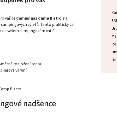
í doplněk pro váš
Ka
pro vařiče
Campingaz Camp Bistro 3
a
EA
h campingových výletů. Tento praktický tál
Ur
o na vašem campingovém vařiči.
Mat
Ro
Hm
Úd
vnoměrné rozložení tepla
mpingové vaření
 Camp Bistro
ingové nadšence