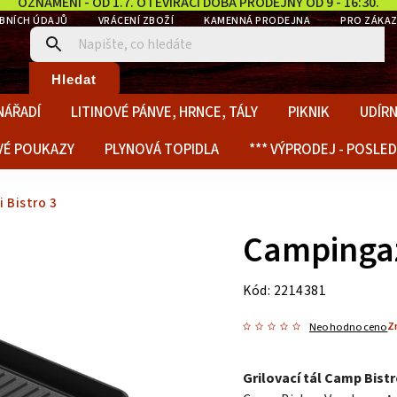
OZNÁMENÍ - OD 1.7. OTEVÍRACÍ DOBA PRODEJNY OD 9 - 16:30.
BNÍCH ÚDAJŮ
VRÁCENÍ ZBOŽÍ
KAMENNÁ PRODEJNA
PRO ZÁKAZ
Hledat
NÁŘADÍ
LITINOVÉ PÁNVE, HRNCE, TÁLY
PIKNIK
UDÍRN
VÉ POUKAZY
PLYNOVÁ TOPIDLA
*** VÝPRODEJ - POSLED
i Bistro 3
Campingaz 
Kód:
2214381
Z
Neohodnoceno
Grilovací tál Camp Bist