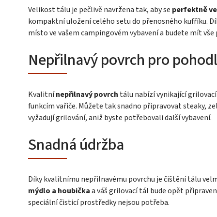
Velikost tálu je pečlivě navržena tak, aby se
perfektně ve
kompaktní uložení celého setu do přenosného kufříku. Dík
místo ve vašem campingovém vybavení a budete mít vše
Nepřilnavý povrch pro pohodl
Kvalitní
nepřilnavý povrch
tálu nabízí vynikající grilova
funkcím vařiče. Můžete tak snadno připravovat steaky, ze
vyžadují grilování, aniž byste potřebovali další vybavení.
Snadná údržba
Díky kvalitnímu nepřilnavému povrchu je čištění tálu vel
mýdlo a houbička
a váš grilovací tál bude opět připraven
speciální čisticí prostředky nejsou potřeba.