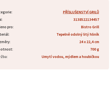
tegorie
:
PŘÍSLUŠENSTVÍ GRILŮ
N
:
3138522134457
čeno pro
:
Bistro Grill
eriál
:
Tepelně odolný litý hliník
změry
:
24 x 22,4 cm
otnost
:
700 g
ržba
:
Umytí vodou, mýdlem a houbičkou