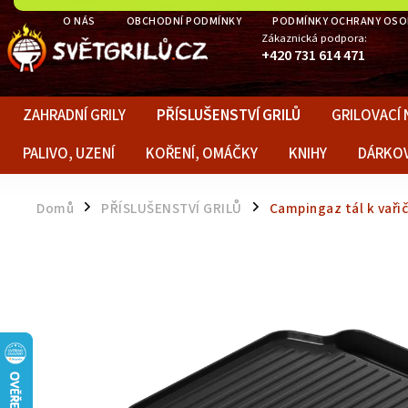
O NÁS
OBCHODNÍ PODMÍNKY
PODMÍNKY OCHRANY OSO
Zákaznická podpora:
+420 731 614 471
ZAHRADNÍ GRILY
PŘÍSLUŠENSTVÍ GRILŮ
GRILOVACÍ 
PALIVO, UZENÍ
KOŘENÍ, OMÁČKY
KNIHY
DÁRKO
Domů
PŘÍSLUŠENSTVÍ GRILŮ
Campingaz tál k vařič
/
/