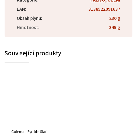
EAN
:
3138522091637
Obsah plynu
:
230 g
Hmotnost
:
345 g
Související produkty
Coleman Fyrelite Start