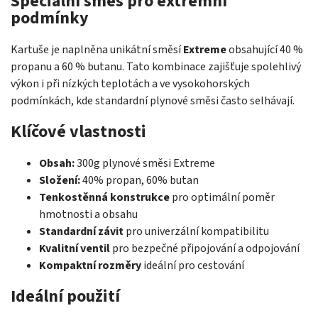
Speciální směs pro extrémní
podmínky
Kartuše je naplněna unikátní směsí
Extreme
obsahující 40 %
propanu a 60 % butanu. Tato kombinace zajišťuje spolehlivý
výkon i při nízkých teplotách a ve vysokohorských
podmínkách, kde standardní plynové směsi často selhávají.
Klíčové vlastnosti
Obsah:
300g plynové směsi Extreme
Složení:
40% propan, 60% butan
Tenkostěnná konstrukce
pro optimální poměr
hmotnosti a obsahu
Standardní závit
pro univerzální kompatibilitu
Kvalitní ventil
pro bezpečné připojování a odpojování
Kompaktní rozměry
ideální pro cestování
Ideální použití