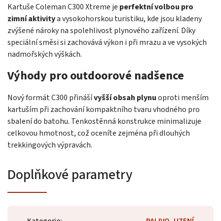
Kartuše Coleman C300 Xtreme je
perfektní volbou pro
zimní aktivity
a vysokohorskou turistiku, kde jsou kladeny
zvýšené nároky na spolehlivost plynového zařízení. Díky
speciální směsi si zachovává výkon i při mrazu a ve vysokých
nadmořských výškách.
Výhody pro outdoorové nadšence
Nový formát C300 přináší
vyšší obsah plynu
oproti menším
kartuším při zachování kompaktního tvaru vhodného pro
sbalení do batohu. Tenkostěnná konstrukce minimalizuje
celkovou hmotnost, což oceníte zejména při dlouhých
trekkingových výpravách.
Doplňkové parametry
Kategorie
:
PALIVO, UZENÍ