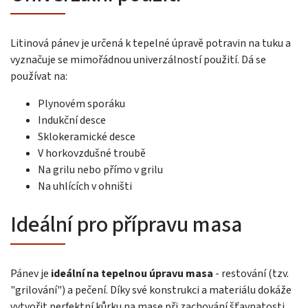
Litinová pánev je určená k tepelné úpravě potravin na tuku a
vyznačuje se mimořádnou univerzálností použití. Dá se
používat na:
Plynovém sporáku
Indukční desce
Sklokeramické desce
V horkovzdušné troubě
Na grilu nebo přímo v grilu
Na uhlících v ohništi
Ideální pro přípravu masa
Pánev je
ideální na tepelnou úpravu masa
- restování (tzv.
"grilování") a pečení. Díky své konstrukci a materiálu dokáže
vytvořit perfektní kůrku na mase při zachování šťavnatosti