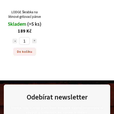
LODGE Škrabka na
litinové grilovací pánve
Skladem
(>5 ks)
189 Kč
Do košíku
Odebírat newsletter
Vložte svůj e-mail a my vám budeme zasílat informace o
nových produktech na našem e-shopu.