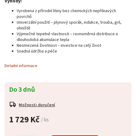
Výhody:
Vyrobena z přírodní litiny bez chemických nepřilnavých
povrchů
Univerzální použití – plynový sporák, indukce, trouba, gril,
ohniště
Výjimečné tepelné vlastnosti – rovnoměrná distribuce a
dlouhodobá akumulace tepla
Neomezená životnost – investice na celý život
Snadná údržba a péče
Detailní informace
Do 3 dnů
Možnosti doručení
1 729 Kč
/ ks