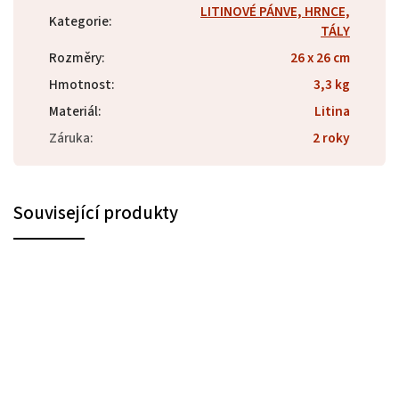
LITINOVÉ PÁNVE, HRNCE,
Kategorie
:
TÁLY
Rozměry
:
26 x 26 cm
Hmotnost
:
3,3 kg
Materiál
:
Litina
Záruka
:
2 roky
Související produkty