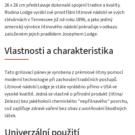
26 x 26 cm představuje dokonalé spojení tradice a kvality.
Rodina Lodge vyrábí své prvotřídní litinové nádobí ve svých
slévárnách v Tennessee již od roku 1896, a jako jediný
americký výrobce litinového nádobí pokračuje v odkazu
založeném jejich pradědem Josephem Lodge.
Vlastnosti a charakteristika
Tato grilovací pánev je vyrobena z prémiové litiny pomocí
moderní technologie při zachování tradičních postupů.
Litinové nádobí Lodge je stále vyráběno přímo v USA ve
vysoké kvalitě. Jedná se vlastně o přírodní produkt (litina/
železo) bez jakéhokoli chemického "nepřilnavého" povrchu,
což zajišťuje zdravé vaření bez obav z uvolňování škodlivých
látek.
Univerzální použití