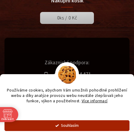
Nákupní košík
0
ks /
0 Kč
Zákaznická podpora:
+420 731 614 471
info@svetgrilu.cz
Používáme cookies, abychom Vám umožnili pohodlné prohlížení
webu a díky analýze provozu webu neustále zlepšovali jeho
funkce, výkon a použitelnost.
Více informací
Copyright 2026
SvětGrilů.cz
. Všechna práva vyhrazena.
Nastavení
Vytvořil
Shoptet
| Design
Shoptak.cz
| Anque Media
Zobrazit
Souhlasím
OZNÁMENÍ - od 1.7. otevírací doba prodejny od 9 - 16:30.