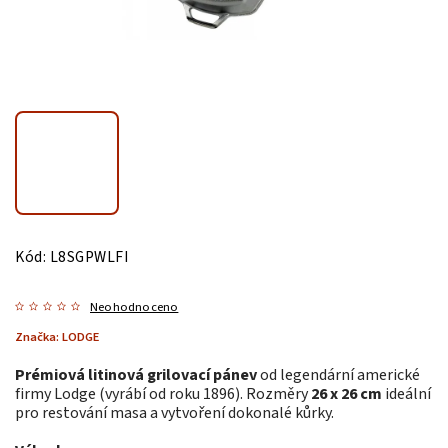
Kód:
L8SGPWLFI
Neohodnoceno
Značka:
LODGE
Prémiová litinová grilovací pánev
od legendární americké
firmy Lodge (vyrábí od roku 1896). Rozměry
26 x 26 cm
ideální
pro restování masa a vytvoření dokonalé kůrky.