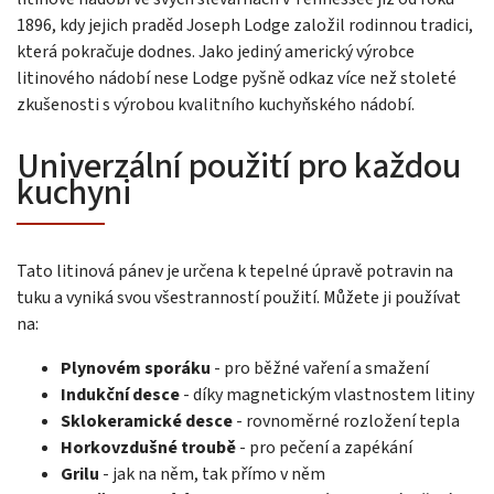
1896, kdy jejich praděd Joseph Lodge založil rodinnou tradici,
která pokračuje dodnes. Jako jediný americký výrobce
litinového nádobí nese Lodge pyšně odkaz více než stoleté
zkušenosti s výrobou kvalitního kuchyňského nádobí.
Univerzální použití pro každou
kuchyni
Tato litinová pánev je určena k tepelné úpravě potravin na
tuku a vyniká svou všestranností použití. Můžete ji používat
na:
Plynovém sporáku
- pro běžné vaření a smažení
Indukční desce
- díky magnetickým vlastnostem litiny
Sklokeramické desce
- rovnoměrné rozložení tepla
Horkovzdušné troubě
- pro pečení a zapékání
Grilu
- jak na něm, tak přímo v něm