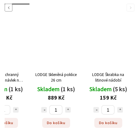
Previous
Next
 Ochranný
LODGE Skleněná poklice
LODGE Škrabka na
ový návlek na
26 cm
litinové nádobí
litinové pánve
dem
(1 ks)
Skladem
(1 ks)
Skladem
(5 ks)
19 Kč
889 Kč
159 Kč
 košíku
Do košíku
Do košíku