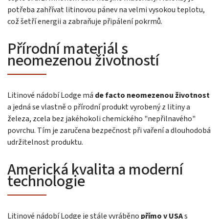
potřeba zahřívat litinovou pánev na velmi vysokou teplotu,
což šetří energii a zabraňuje připálení pokrmů.
Přírodní materiál s
neomezenou životností
Litinové nádobí Lodge má
de facto neomezenou životnost
a jedná se vlastně o přírodní produkt vyrobený z litiny a
železa, zcela bez jakéhokoli chemického "nepřilnavého"
povrchu. Tím je zaručena bezpečnost při vaření a dlouhodobá
udržitelnost produktu.
Americká kvalita a moderní
technologie
Litinové nádobí Lodge je stále vyráběno
přímo v USA
s