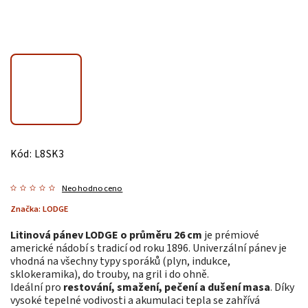
Kód:
L8SK3
Neohodnoceno
Značka:
LODGE
Litinová pánev LODGE o průměru 26 cm
je prémiové
americké nádobí s tradicí od roku 1896. Univerzální pánev je
vhodná na všechny typy sporáků (plyn, indukce,
sklokeramika), do trouby, na gril i do ohně.
Ideální pro
restování, smažení, pečení a dušení masa
. Díky
vysoké tepelné vodivosti a akumulaci tepla se zahřívá