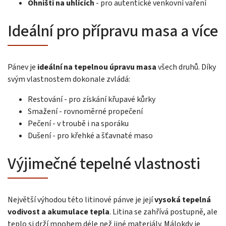
Ohništi na uhlících
- pro autentické venkovní vaření
Ideální pro přípravu masa a více
Pánev je
ideální na tepelnou úpravu masa
všech druhů. Díky
svým vlastnostem dokonale zvládá:
Restování - pro získání křupavé kůrky
Smažení - rovnoměrné propečení
Pečení - v troubě i na sporáku
Dušení - pro křehké a šťavnaté maso
Výjimečné tepelné vlastnosti
Největší výhodou této litinové pánve je její
vysoká tepelná
vodivost a akumulace tepla
. Litina se zahřívá postupně, ale
teplo si drží mnohem déle než jiné materiály. Málokdy je