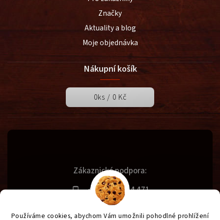
Značky
Aktuality a blog
Moje objednávka
Nákupní košík
0
ks /
0 Kč
Zákaznická podpora:
+420 731 614 471
info@svetgrilu.cz
Používáme cookies, abychom Vám umožnili pohodlné prohlížení