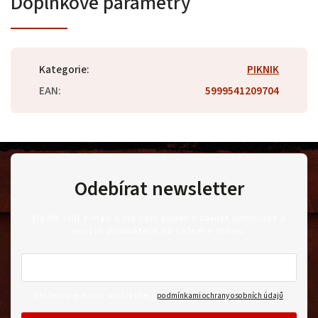
Doplňkové parametry
Kategorie
:
PIKNIK
EAN
:
5999541209704
Odebírat newsletter
Vložte svůj e-mail a my vám budeme zasílat informace o
nových produktech na našem e-shopu.
Vložením e-mailu souhlasíte s
podmínkami ochrany osobních údajů