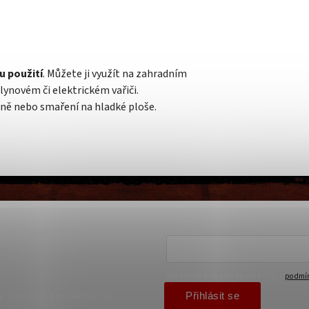
u použití
. Můžete ji využít na zahradním
ynovém či elektrickém vařiči.
ně nebo smaření na hladké ploše.
Vložením e-mailu souhlasíte s
podmín
Přihlásit se
ce o nových produktech na