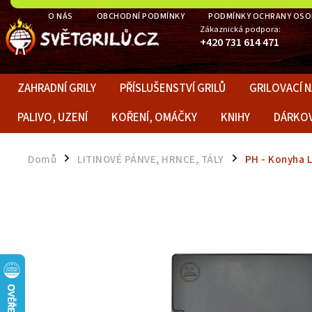
O NÁS
OBCHODNÍ PODMÍNKY
PODMÍNKY OCHRANY OSO
Zákaznická podpora:
+420 731 614 471
ZAHRADNÍ GRILY
PŘÍSLUŠENSTVÍ GRILŮ
GRILOVACÍ N
PALIVO, UZENÍ
KOŘENÍ, OMÁČKY
KNIHY
DÁRKO
Domů
LITINOVÉ PÁNVE, HRNCE, TÁLY
PH - Konyha L
/
/