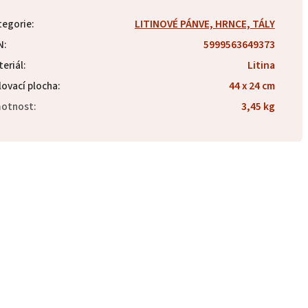
tegorie
:
LITINOVÉ PÁNVE, HRNCE, TÁLY
N
:
5999563649373
eriál
:
Litina
lovací plocha
:
44 x 24 cm
otnost
:
3,45 kg