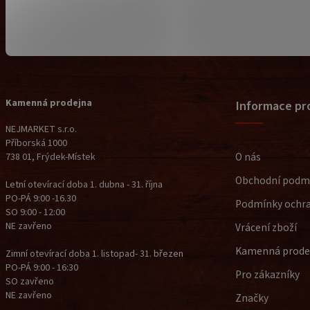
Kamenná prodejna
Informace pr
NEJMARKET s.r.o.
Příborská 1000
O nás
738 01, Frýdek-Místek
Obchodní podm
Letní otevírací doba 1. dubna - 31. října
PO-PÁ 9:00 -16.30
Podmínky ochra
SO 9:00 - 12:00
NE zavřeno
Vrácení zboží
Kamenná prode
Zimní otevírací doba 1. listopad- 31. březen
PO-PÁ 9:00 - 16:30
Pro zákazníky
SO zavřeno
NE zavřeno
Značky