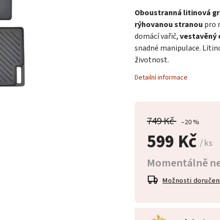
Oboustranná litinová gr
rýhovanou stranou
pro 
domácí vařič,
vestavěný 
snadné manipulace. Litino
životnost.
Detailní informace
749 Kč
–20 %
599 Kč
/ ks
Momentálně n
Možnosti doručen