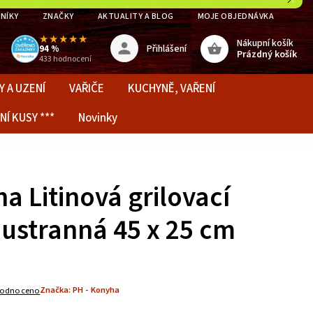
NÍKY
ZNAČKY
AKTUALITY A BLOG
MOJE OBJEDNÁVKA
★★★★★
Nákupní košík
Přihlášení
94 %
Prázdný košík
433 hodnocení
Y A UZENÍ
VAŘIČE
KUCHYNĚ, VAŘENÍ
NÍ KUSY ***
Novinky
a Litinová grilovací
ustranná 45 x 25 cm
Značka:
PH - Konyha
odnoceno