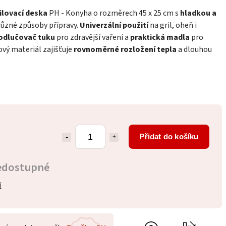
ilovací deska
PH - Konyha o rozměrech 45 x 25 cm s
hladkou a
různé způsoby přípravy.
Univerzální použití
na gril, oheň i
odlučovač tuku
pro zdravější vaření a
praktická madla
pro
vý materiál zajišťuje
rovnoměrné rozložení tepla
a dlouhou
Přidat do košíku
edostupné
í