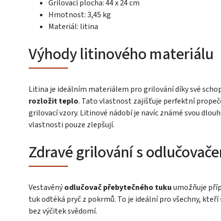
Grilovací plocha: 44 x 24 cm
Hmotnost: 3,45 kg
Materiál: litina
Výhody litinového materiálu
Litina je ideálním materiálem pro grilování díky své sch
rozložit teplo
. Tato vlastnost zajišťuje perfektní prope
grilovací vzory. Litinové nádobí je navíc známé svou dlou
vlastnosti pouze zlepšují.
Zdravé grilování s odlučovač
Vestavěný
odlučovač přebytečného tuku
umožňuje přípr
tuk odtéká pryč z pokrmů. To je ideální pro všechny, kteří 
bez výčitek svědomí.