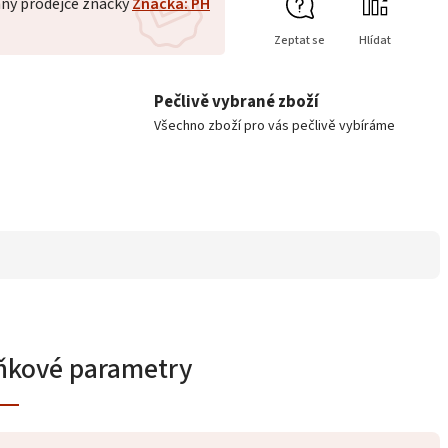
ný prodejce značky
Značka: PH
Zeptat se
Hlídat
Pečlivě vybrané zboží
Všechno zboží pro vás pečlivě vybíráme
ňkové parametry