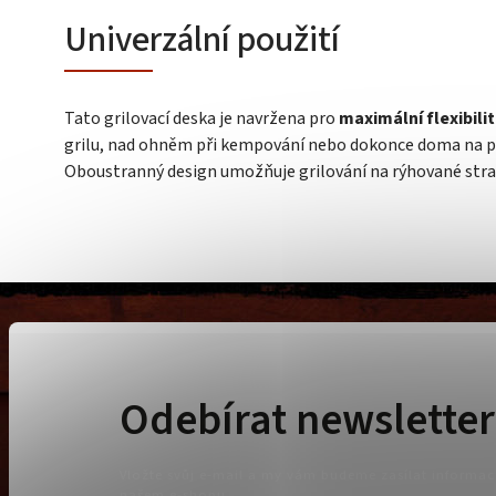
Univerzální použití
Tato grilovací deska je navržena pro
maximální flexibilit
grilu, nad ohněm při kempování nebo dokonce doma na pl
Oboustranný design umožňuje grilování na rýhované stra
Odebírat newsletter
Vložte svůj e-mail a my vám budeme zasílat informa
našem e-shopu.