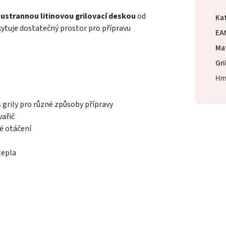
ustrannou litinovou grilovací deskou
od
Ka
ytuje dostatečný prostor pro přípravu
EA
Mat
Gri
Hm
s grily pro různé způsoby přípravy
vařič
é otáčení
tepla