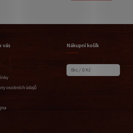
o vás
Nákupní košík
0
ks /
0 Kč
ínky
ny osobních údajů
jna