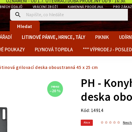
OZNÁMENÍ - OD 1.7. OTEVÍRACÍ DOBA PRODEJNY OD 9 - 16:30.
BNÍCH ÚDAJŮ
VRÁCENÍ ZBOŽÍ
KAMENNÁ PRODEJNA
PRO ZÁKAZ
Hledat
ÁŘADÍ
LITINOVÉ PÁNVE, HRNCE, TÁLY
PIKNIK
UDÍRN
VÉ POUKAZY
PLYNOVÁ TOPIDLA
*** VÝPRODEJ - POSLED
itinová grilovací deska oboustranná 45 x 25 cm
PH - Konyh
749 Kč
–20 %
deska obo
Kód:
14914
Neoh
Akce