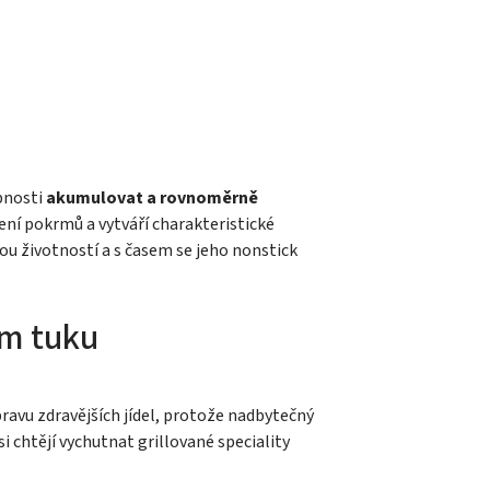
opnosti
akumulovat a rovnoměrně
čení pokrmů a vytváří charakteristické
hou životností a s časem se jeho nonstick
em tuku
avu zdravějších jídel, protože nadbytečný
si chtějí vychutnat grillované speciality