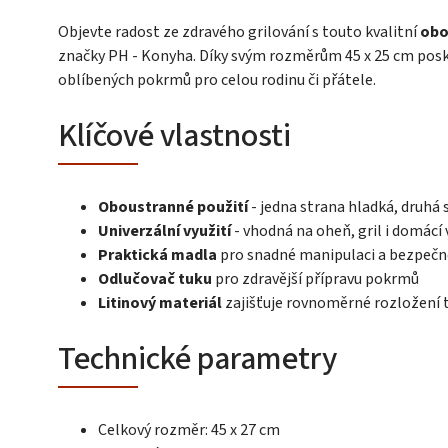
Objevte radost ze zdravého grilování s touto kvalitní
obo
značky PH - Konyha. Díky svým rozměrům 45 x 25 cm posk
oblíbených pokrmů pro celou rodinu či přátele.
Klíčové vlastnosti
Oboustranné použití
- jedna strana hladká, druhá 
Univerzální využití
- vhodná na oheň, gril i domácí 
Praktická madla
pro snadné manipulaci a bezpečn
Odlučovač tuku
pro zdravější přípravu pokrmů
Litinový materiál
zajišťuje rovnoměrné rozložení 
Technické parametry
Celkový rozměr: 45 x 27 cm