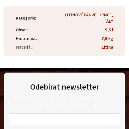
LITINOVÉ PÁNVE, HRNCE,
Kategorie
:
TÁLY
Obsah
:
5,5 l
Hmotnost
:
7,5 kg
Materiál
:
Litina
Odebírat newsletter
Vložte svůj e-mail a my vám budeme zasílat informace o
nových produktech na našem e-shopu.