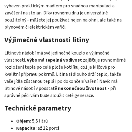
vybaven praktickým madlem pro snadnou manipulaci a
zavěšení na stojan. Díky rovnému dnu je univerzálně
použitelný - můžete jej používat nejen na ohni, ale také na
plynovém či elektrickém vařiči.
Výjimečné vlastnosti litiny
Litinové nádobí má své jedinečné kouzlo a výjimečné
vlastnosti.
Výborná tepelná vodivost
zajišťuje rovnoměrné
rozložení tepla po celé ploše kotlíku, což je klíčové pro
kvalitní přípravu pokrmů. Litina si dlouho drží teplo, takže
vaše jídla zůstanou teplá i po dokončení vaření. Navíc má
litinové nádobí v podstatě
nekonečnou životnost
- při
správné péči vám bude sloužit celé generace.
Technické parametry
Objem:
5,5 litrů
Kapacita:
až 12 porcí