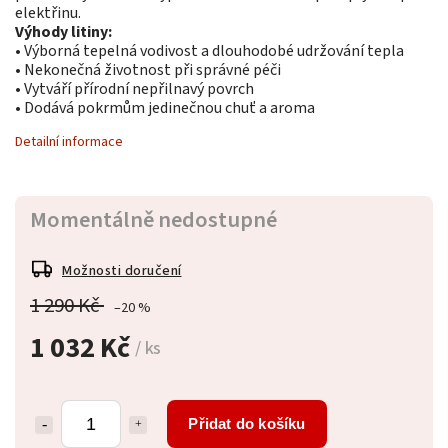
elektřinu.
Výhody litiny:
• Výborná tepelná vodivost a dlouhodobé udržování tepla
• Nekonečná životnost při správné péči
• Vytváří přírodní nepřilnavý povrch
• Dodává pokrmům jedinečnou chuť a aroma
Detailní informace
Momentálně nedostupné
Možnosti doručení
1 290 Kč
–20 %
1 032 Kč
/ ks
Přidat do košíku