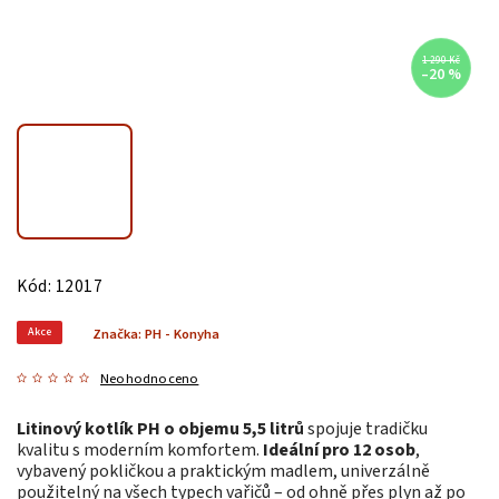
1 290 Kč
–20 %
Kód:
12017
Akce
Značka:
PH - Konyha
Neohodnoceno
Litinový kotlík PH o objemu 5,5 litrů
spojuje tradičku
kvalitu s moderním komfortem.
Ideální pro 12 osob
,
vybavený pokličkou a praktickým madlem, univerzálně
použitelný na všech typech vařičů – od ohně přes plyn až po