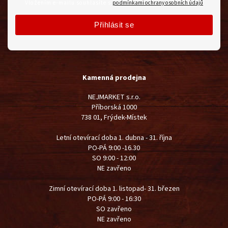
Vložením e-mailu souhlasíte s
podmínkami ochrany osobních údajů
Přihlásit se
Kamenná prodejna
NEJMARKET s.r.o.
Příborská 1000
738 01, Frýdek-Místek
Letní otevírací doba 1. dubna - 31. října
PO-PÁ 9:00 -16.30
SO 9:00 - 12:00
NE zavřeno
Zimní otevírací doba 1. listopad- 31. březen
PO-PÁ 9:00 - 16:30
SO zavřeno
NE zavřeno