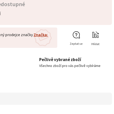
edostupné
í
ný prodejce značky
Značka:
Zeptat se
Hlídat
Pečlivě vybrané zboží
Všechno zboží pro vás pečlivě vybíráme