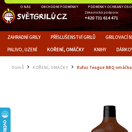
O NÁS
OBCHODNÍ PODMÍNKY
PODMÍNKY OCHRANY OSO
Zákaznická podpora:
+420 731 614 471
ZAHRADNÍ GRILY
PŘÍSLUŠENSTVÍ GRILŮ
GRILOVACÍ N
PALIVO, UZENÍ
KOŘENÍ, OMÁČKY
KNIHY
DÁRKO
Domů
KOŘENÍ, OMÁČKY
Rufus Teague BBQ omáčka 
/
/