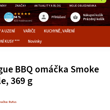
NÍKY
ZNAČKY
AKTUALITY A BLOG
MOJE OBJEDNÁVKA
★★★★★
Nákupní košík
Přihlášení
94 %
Prázdný košík
433 hodnocení
 A UZENÍ
VAŘIČE
KUCHYNĚ, VAŘENÍ
NÍ KUSY ***
Novinky
ague BBQ omáčka Smoke
e, 369 g
načka:
Rufus