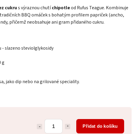
z cukru
s výraznou chutí
chipotle
od Rufus Teague. Kombinuje
 tradičních BBQ omáček s bohatým profilem papriček (ancho,
andy, přičemž neobsahuje ani gram přidaného cukru.
 - slazeno steviolglykosidy
0 g
, jako dip nebo na grilované speciality.
Přidat do košíku