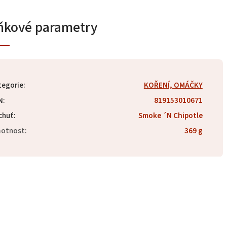
ňkové parametry
tegorie
:
KOŘENÍ, OMÁČKY
N
:
819153010671
chuť
:
Smoke ´N Chipotle
otnost
:
369 g