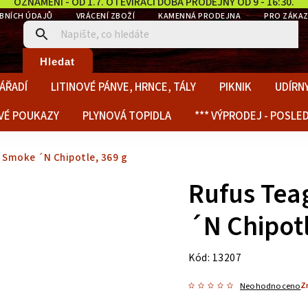
OZNÁMENÍ - OD 1.7. OTEVÍRACÍ DOBA PRODEJNY OD 9 - 16:30.
BNÍCH ÚDAJŮ
VRÁCENÍ ZBOŽÍ
KAMENNÁ PRODEJNA
PRO ZÁKAZ
Hledat
ÁŘADÍ
LITINOVÉ PÁNVE, HRNCE, TÁLY
PIKNIK
UDÍRNY
VÉ POUKAZY
PLYNOVÁ TOPIDLA
*** VÝPRODEJ - POSLED
Smoke ´N Chipotle, 369 g
Rufus Te
´N Chipotl
Kód:
13207
Z
Neohodnoceno