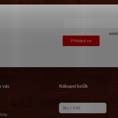
Vložením e-mailu souhlasíte s
podmín
Přihlásit se
ce o nových produktech na
o vás
Nákupní košík
0
ks /
0 Kč
ínky