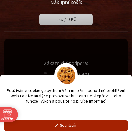
Nákupní košík
0
ks /
0 Kč
Zákaznická podpora:
+420 731 614 471
info@svetgrilu.cz
Používáme cookies, abychom Vám umožnili pohodlné prohlížení
webu a díky analýze provozu webu neustále zlepšovali jeho
funkce, výkon a použitelnost.
Více informací
Copyright 2026
SvětGrilů.cz
. Všechna práva vyhrazena.
Nastavení
Vytvořil
Shoptet
| Design
Shoptak.cz
| Anque Media
Zobrazit
Souhlasím
OZNÁMENÍ - od 1.7. otevírací doba prodejny od 9 - 16:30.