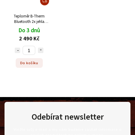
Teploměr B-Therm
Bluetooth 2x jehla
Borniak
Do 3 dnů
2 490 Kč
Do košíku
Odebírat newsletter
Vložte svůj e-mail a my vám budeme zasílat informace o
nových produktech na našem e-shopu.