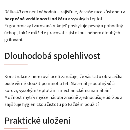
Délka 43 cm není náhodná – zajišťuje, že vaše ruce zůstanou v
bezpečné vzdálenosti od žáru
a vysokých teplot.
Ergonomicky tvarovaná rukojeť poskytuje pevný a pohodlný
úchop, takže můžete pracovat s jistotou i během dlouhých
grilování.
Dlouhodobá spolehlivost
Konstrukce z nerezové oceli zaručuje, že vás tato obracečka
bude věrně sloužit po mnoho let. Materiál je odolný vůči
korozi, vysokým teplotám i mechanickému namáhání.
Možnost mytí v myčce nádobí značně zjednodušuje údržbu a
zajišťuje hygienickou čistotu po každém použití.
Praktické uložení