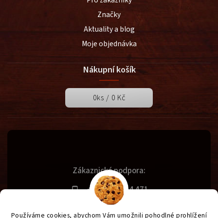
Značky
Aktuality a blog
Moje objednávka
Nákupní košík
0
ks /
0 Kč
Zákaznická podpora:
+420 731 614 471
info@svetgrilu.cz
Používáme cookies, abychom Vám umožnili pohodlné prohlížení