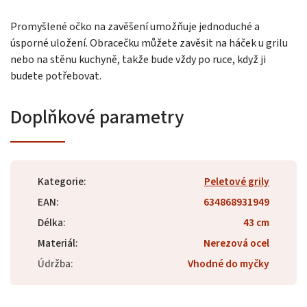
Promyšlené očko na zavěšení umožňuje jednoduché a
úsporné uložení. Obracečku můžete zavěsit na háček u grilu
nebo na stěnu kuchyně, takže bude vždy po ruce, když ji
budete potřebovat.
Doplňkové parametry
Kategorie
:
Peletové grily
EAN
:
634868931949
Délka
:
43 cm
Materiál
:
Nerezová ocel
Údržba
:
Vhodné do myčky