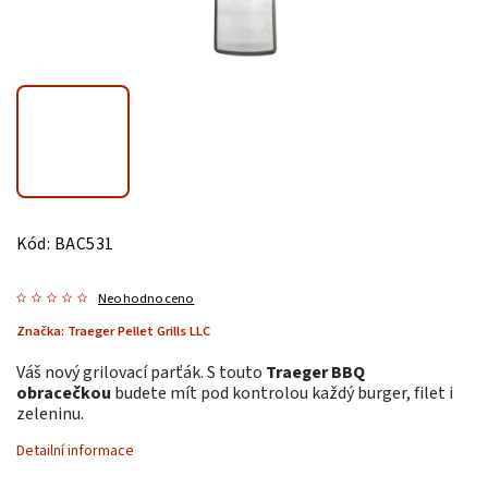
Kód:
BAC531
Neohodnoceno
Značka:
Traeger Pellet Grills LLC
Váš nový grilovací parťák.
S touto
Traeger BBQ
obracečkou
budete mít pod kontrolou každý burger, filet i
zeleninu.
Detailní informace