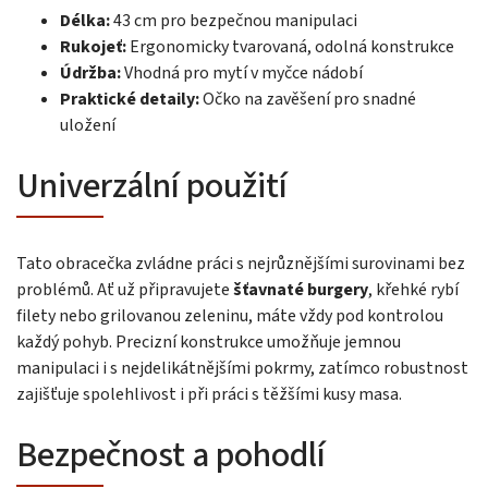
Délka:
43 cm pro bezpečnou manipulaci
Rukojeť:
Ergonomicky tvarovaná, odolná konstrukce
Údržba:
Vhodná pro mytí v myčce nádobí
Praktické detaily:
Očko na zavěšení pro snadné
uložení
Univerzální použití
Tato obracečka zvládne práci s nejrůznějšími surovinami bez
problémů. Ať už připravujete
šťavnaté burgery
, křehké rybí
filety nebo grilovanou zeleninu, máte vždy pod kontrolou
každý pohyb. Precizní konstrukce umožňuje jemnou
manipulaci i s nejdelikátnějšími pokrmy, zatímco robustnost
zajišťuje spolehlivost i při práci s těžšími kusy masa.
Bezpečnost a pohodlí