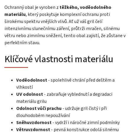
Ochranný obal je vyroben z
těžkého, voděodolného
materiálu
, který poskytuje komplexní ochranu proti
širokému spektru vnějších vlivů. Ať už váš gril čelí
intenzivnímu slunečnímu záření, průtrži mračen, silnému
větru nebo zimnímu sněžení, tento obal zajistí, že zůstane v
perfektním stavu.
Klíčové vlastnosti materiálu
Voděodolnost
- spolehlivě chrání před deštěm a
vlhkostí
UV odolnost
- zabraňuje vyblednutí a degradaci
materiálu grilu
Odolnost vůči prachu
- udržuje gril čistý i při
dlouhodobém nepoužívání
Sněhuvzdornost
- vydrží i náročné zimní podmínky
Větruvzdornost
- pevná konstrukce odolá silnému