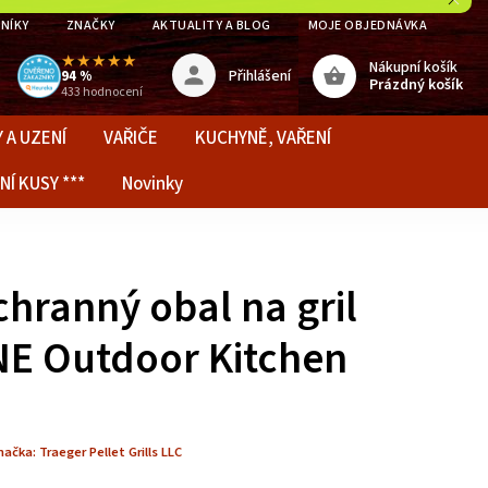
NÍKY
ZNAČKY
AKTUALITY A BLOG
MOJE OBJEDNÁVKA
★★★★★
Nákupní košík
Přihlášení
94 %
Prázdný košík
433 hodnocení
 A UZENÍ
VAŘIČE
KUCHYNĚ, VAŘENÍ
NÍ KUSY ***
Novinky
hranný obal na gril
E Outdoor Kitchen
načka:
Traeger Pellet Grills LLC