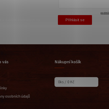
Vložením e-mailu souhlasíte s
podmín
Přihlásit se
ce o nových produktech na
o vás
Nákupní košík
0
ks /
0 Kč
ínky
ny osobních údajů