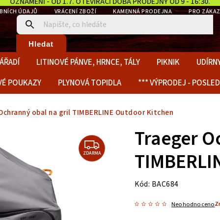
OZNÁMENÍ - OD 1.7. OTEVÍRACÍ DOBA PRODEJNY OD 9 - 16:30.
BNÍCH ÚDAJŮ
VRÁCENÍ ZBOŽÍ
KAMENNÁ PRODEJNA
PRO ZÁKAZ
Hledat
ÁŘADÍ
LITINOVÉ PÁNVE, HRNCE, TÁLY
PIKNIK
UDÍRNY
VÉ POUKAZY
PLYNOVÁ TOPIDLA
*** VÝPRODEJ - POSLED
Ochranný obal na gril TIMBERLINE Outdoor Kitchen
Traeger Oc
TIMBERLIN
ZDARMA
Kód:
BAC684
Z
Neohodnoceno