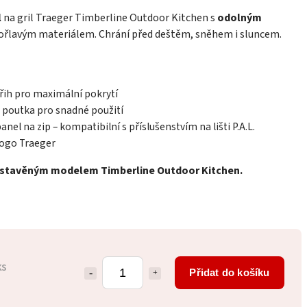
l
na gril Traeger Timberline Outdoor Kitchen s
odolným
ořlavým materiálem. Chrání před deštěm, sněhem i sluncem.
řih pro maximální pokrytí
 poutka pro snadné použití
anel na zip – kompatibilní s příslušenstvím na lišti P.A.L.
logo Traeger
estavěným modelem Timberline Outdoor Kitchen.
ks
Přidat do košíku