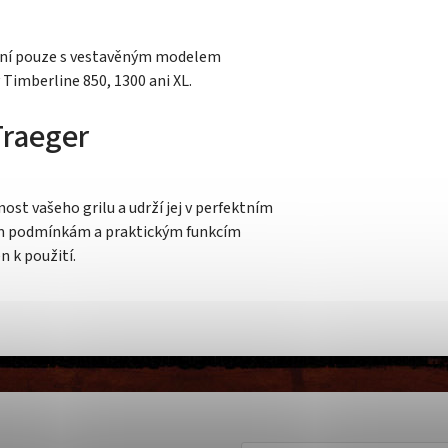
lní pouze s vestavěným modelem
Timberline 850, 1300 ani XL.
Traeger
ost vašeho grilu a udrží jej v perfektním
ním podmínkám a praktickým funkcím
en k použití.