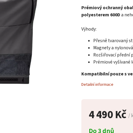
Prémiový ochranný oba
polyesterem 600D
a neh
Výhody:
Přesně tvarovaný st
Magnety a nylonová
Rozšiřovací přední p
Prémiové vyšívané 
Kompatibilní pouze s v
Detailní informace
4 490 Kč
/ 
Do 3 dnů