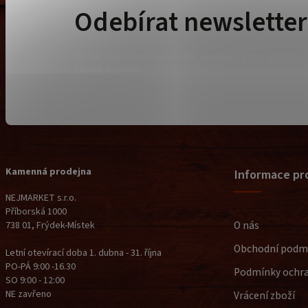
Odebírat newsletter
Vložte svůj e-mail a my vám budeme zasílat informa
našem e-shopu.
Kamenná prodejna
Informace pr
NEJMARKET s.r.o.
Příborská 1000
O nás
738 01, Frýdek-Místek
Obchodní podm
Letní otevírací doba 1. dubna - 31. října
PO-PÁ 9:00 -16.30
Podmínky ochra
SO 9:00 - 12:00
NE zavřeno
Vrácení zboží