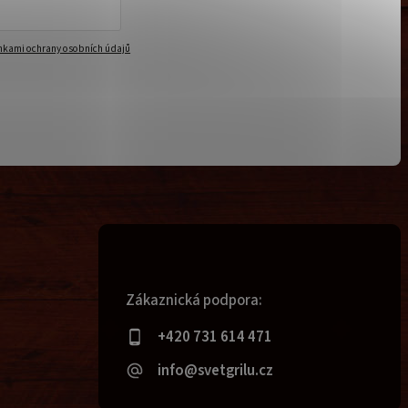
kami ochrany osobních údajů
Zákaznická podpora:
+420 731 614 471
info@svetgrilu.cz