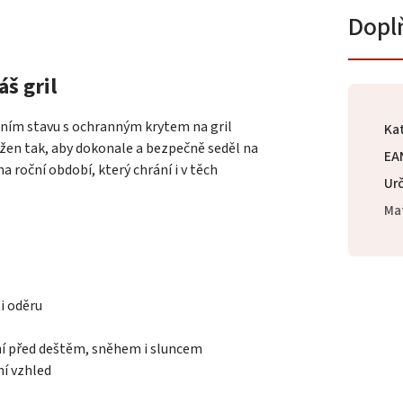
Dopl
š gril
tním stavu s ochranným krytem na gril
Ka
žen tak, aby dokonale a bezpečně seděl na
EA
 roční období, který chrání i v těch
Urč
Mat
i oděru
í před deštěm, sněhem i sluncem
ní vzhled