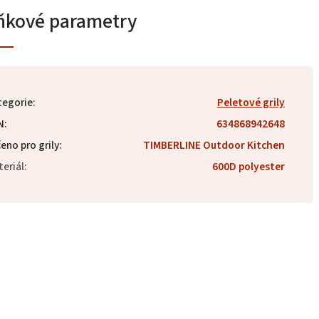
ňkové parametry
tegorie
:
Peletové grily
N
:
634868942648
eno pro grily
:
TIMBERLINE Outdoor Kitchen
eriál
:
600D polyester