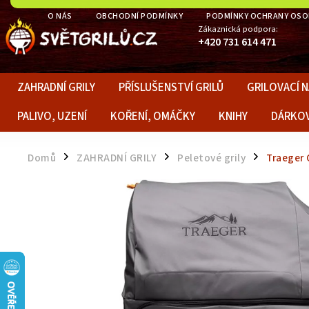
O NÁS
OBCHODNÍ PODMÍNKY
PODMÍNKY OCHRANY OSO
Zákaznická podpora:
+420 731 614 471
ZAHRADNÍ GRILY
PŘÍSLUŠENSTVÍ GRILŮ
GRILOVACÍ N
PALIVO, UZENÍ
KOŘENÍ, OMÁČKY
KNIHY
DÁRKO
Domů
ZAHRADNÍ GRILY
Peletové grily
Traeger 
/
/
/