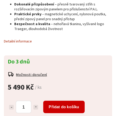
Dokonalé přizpůsobení
– přesně tvarovaný střih s
rozšiřovacím zipovým panelem pro příslušenství P.A.L.
Praktické prvky
– magnetické uchycení, nylonová poutka,
přední zipový panel pro snadný přístup
Bezpečnost a kvalita
– nehořlavá tkanina, vyšívané logo
Traeger, dlouhodobá životnost
Detailní informace
Do 3 dnů
Možnosti doručení
5 490 Kč
/ ks
Přidat do košíku