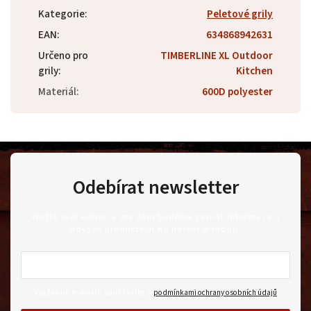
Kategorie
:
Peletové grily
EAN
:
634868942631
Určeno pro
TIMBERLINE XL Outdoor
grily
:
Kitchen
Materiál
:
600D polyester
Odebírat newsletter
Vložte svůj e-mail a my vám budeme zasílat informace o
nových produktech na našem e-shopu.
Vložením e-mailu souhlasíte s
podmínkami ochrany osobních údajů