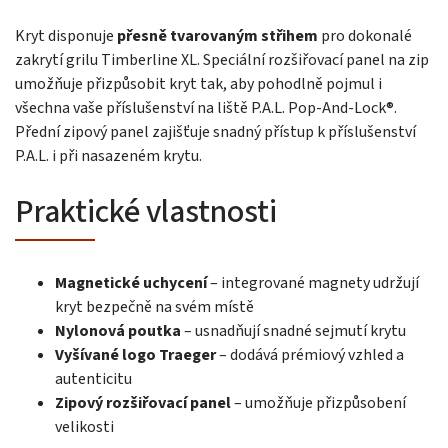
Kryt disponuje
přesně tvarovaným střihem
pro dokonalé
zakrytí grilu Timberline XL. Speciální rozšiřovací panel na zip
umožňuje přizpůsobit kryt tak, aby pohodlně pojmul i
všechna vaše příslušenství na liště P.A.L. Pop-And-Lock®.
Přední zipový panel zajišťuje snadný přístup k příslušenství
P.A.L. i při nasazeném krytu.
Praktické vlastnosti
Magnetické uchycení
– integrované magnety udržují
kryt bezpečně na svém místě
Nylonová poutka
– usnadňují snadné sejmutí krytu
Vyšívané logo Traeger
– dodává prémiový vzhled a
autenticitu
Zipový rozšiřovací panel
– umožňuje přizpůsobení
velikosti