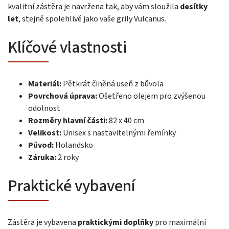
kvalitní zástěra je navržena tak, aby vám sloužila
desítky
let
, stejně spolehlivě jako vaše grily Vulcanus.
Klíčové vlastnosti
Materiál:
Pětkrát činěná useň z bůvola
Povrchová úprava:
Ošetřeno olejem pro zvýšenou
odolnost
Rozměry hlavní části:
82 x 40 cm
Velikost:
Unisex s nastavitelnými řemínky
Původ:
Holandsko
Záruka:
2 roky
Praktické vybavení
Zástěra je vybavena
praktickými doplňky
pro maximální