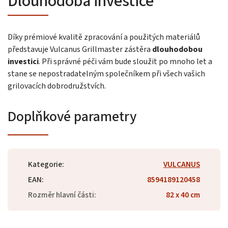
Dlouhodobá investice
Díky prémiové kvalitě zpracování a použitých materiálů
představuje Vulcanus Grillmaster zástěra
dlouhodobou
investici
. Při správné péči vám bude sloužit po mnoho let a
stane se nepostradatelným společníkem při všech vašich
grilovacích dobrodružstvích.
Doplňkové parametry
Kategorie
:
VULCANUS
EAN
:
8594189120458
Rozměr hlavní části
:
82 x 40 cm