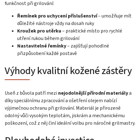
funkčnost při grilování:
Řemínek pro uchycení příslušenství
– umožňuje mít
důležité nástroje vždy na dosah ruky
Kroužek pro utěrku
– praktické místo pro rychlé
utření rukou během grilování
Nastavitelné řemínky
– zajišťují pohodlné
přizpůsobení každé postavě
Výhody kvalitní kožené zástěry
Useň z bůvola patří mezi
nejodolnější přírodní materiály
a
díky speciálnímu zpracování a ošetření olejem nabízí
výjimečnou ochranu při grilování. Materiál je přirozeně
odolný vůči vysokým teplotám, jiskrám a mechanickému
poškození, což z něj činí ideální volbu pro náročné grilmastry.