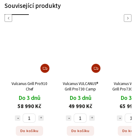
Související produkty
Previous
Next
Vulcanus Grill Pro910
Vulcanus VULCANUS®
Vulcanus VU
Chef
Grill Pro730 Camp
Grill Pro730 M
Do 3 dnů
Do 3 dnů
Do 3 
58 990 Kč
49 990 Kč
65 990
Do košíku
Do košíku
Do koš