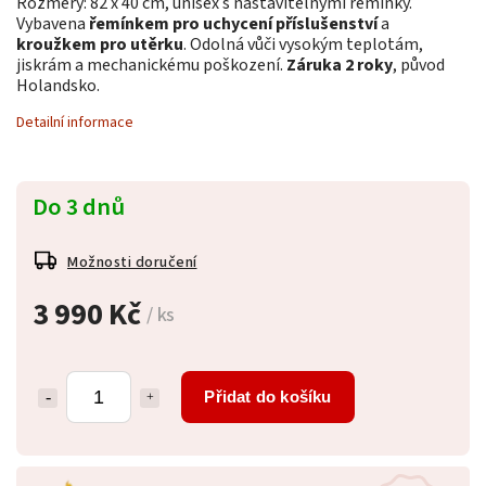
Rozměry: 82 x 40 cm, unisex s nastavitelnými řemínky.
Vybavena
řemínkem pro uchycení příslušenství
a
kroužkem pro utěrku
. Odolná vůči vysokým teplotám,
jiskrám a mechanickému poškození.
Záruka 2 roky
, původ
Holandsko.
Detailní informace
Do 3 dnů
Možnosti doručení
3 990 Kč
/ ks
Přidat do košíku