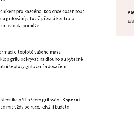
cníkem pro každého, kdo chce dosáhnout
Ka
mu grilování je totiž přesná kontrola
EA
 termosonda pomůže.
formaci o teplotě vašeho masa.
lop grilu odkrývat na dlouho a zbytečně
ntní teploty grilování a dosažení
olečníka při každém grilování.
Kapesní
e mít vždy po ruce, když ji budete