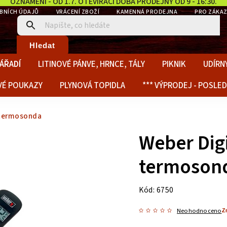
OZNÁMENÍ - OD 1.7. OTEVÍRACÍ DOBA PRODEJNY OD 9 - 16:30.
BNÍCH ÚDAJŮ
VRÁCENÍ ZBOŽÍ
KAMENNÁ PRODEJNA
PRO ZÁKAZ
Hledat
NÁŘADÍ
LITINOVÉ PÁNVE, HRNCE, TÁLY
PIKNIK
UDÍRNY
VÉ POUKAZY
PLYNOVÁ TOPIDLA
*** VÝPRODEJ - POSLED
 termosonda
Weber Digi
termoson
Kód:
6750
Z
Neohodnoceno