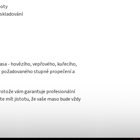
loty
 skladování
sa - hovězího, vepřového, kuřecího,
ut požadovaného stupně propečení a
otože vám garantuje profesionální
te mít jistotu, že vaše maso bude vždy