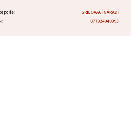
tegorie
:
GRILOVACÍ NÁŘADÍ
N
:
077924048395