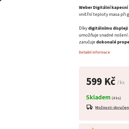
Weber Digitální kapesn
vnitřní teploty masa při g
Díky
digitálnímu displeji
umožňuje snadné nošení a
zaručuje
dokonalé prope
Detailní informace
599 Kč
/ ks
Skladem
(4 ks)
Možnosti doručen