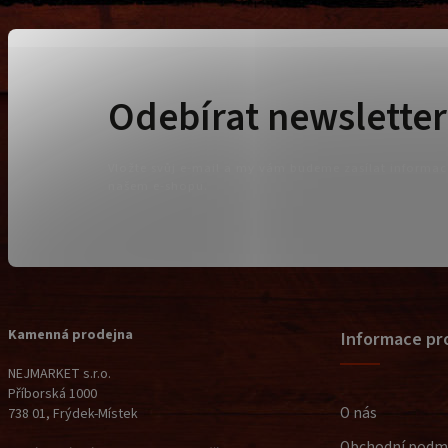
Odebírat newsletter
Vložte svůj e-mail a my vám budeme zasílat informa
našem e-shopu.
Kamenná prodejna
Informace pr
NEJMARKET s.r.o.
Příborská 1000
O nás
738 01, Frýdek-Místek
Obchodní podm