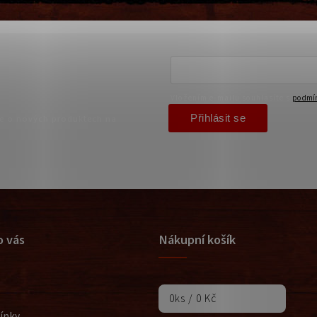
Vložením e-mailu souhlasíte s
podmín
Přihlásit se
ce o nových produktech na
o vás
Nákupní košík
0
ks /
0 Kč
ínky