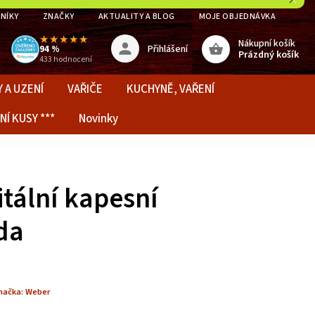
NÍKY
ZNAČKY
AKTUALITY A BLOG
MOJE OBJEDNÁVKA
★★★★★
Nákupní košík
Přihlášení
94 %
Prázdný košík
433 hodnocení
 A UZENÍ
VAŘIČE
KUCHYNĚ, VAŘENÍ
NÍ KUSY ***
Novinky
tální kapesní
da
načka:
Weber