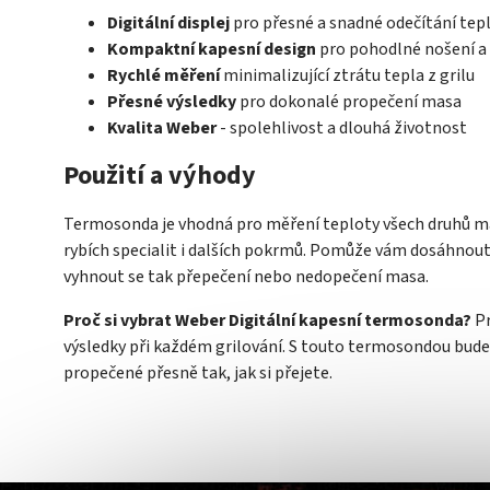
Digitální displej
pro přesné a snadné odečítání tep
Kompaktní kapesní design
pro pohodlné nošení a
Rychlé měření
minimalizující ztrátu tepla z grilu
Přesné výsledky
pro dokonalé propečení masa
Kvalita Weber
- spolehlivost a dlouhá životnost
Použití a výhody
Termosonda je vhodná pro měření teploty všech druhů ma
rybích specialit i dalších pokrmů. Pomůže vám dosáhno
vyhnout se tak přepečení nebo nedopečení masa.
Proč si vybrat Weber Digitální kapesní termosonda?
Pr
výsledky při každém grilování. S touto termosondou bude
propečené přesně tak, jak si přejete.