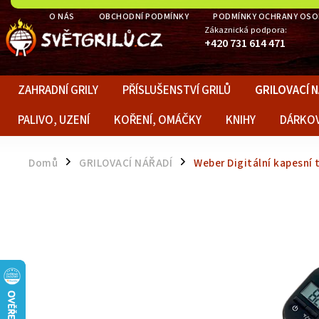
O NÁS
OBCHODNÍ PODMÍNKY
PODMÍNKY OCHRANY OSO
Zákaznická podpora:
+420 731 614 471
ZAHRADNÍ GRILY
PŘÍSLUŠENSTVÍ GRILŮ
GRILOVACÍ 
PALIVO, UZENÍ
KOŘENÍ, OMÁČKY
KNIHY
DÁRKO
Domů
GRILOVACÍ NÁŘADÍ
Weber Digitální kapesní
/
/