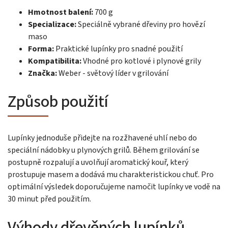
Hmotnost balení:
700 g
Specializace:
Speciálně vybrané dřeviny pro hovězí
maso
Forma:
Praktické lupínky pro snadné použití
Kompatibilita:
Vhodné pro kotlové i plynové grily
Značka:
Weber - světový líder v grilování
Způsob použití
Lupínky jednoduše přidejte na rozžhavené uhlí nebo do
speciální nádobky u plynových grilů. Během grilování se
postupně rozpalují a uvolňují aromatický kouř, který
prostupuje masem a dodává mu charakteristickou chuť. Pro
optimální výsledek doporučujeme namočit lupínky ve vodě na
30 minut před použitím.
Výhody dřevěných lupínků