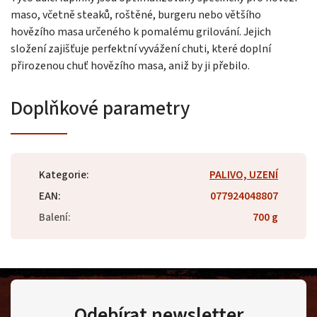
maso, včetně steaků, roštěné, burgeru nebo většího
hovězího masa určeného k pomalému grilování. Jejich
složení zajišťuje perfektní vyvážení chuti, které doplní
přirozenou chuť hovězího masa, aniž by ji přebilo.
Doplňkové parametry
Kategorie
:
PALIVO, UZENÍ
EAN
:
077924048807
Balení
:
700 g
Odebírat newsletter