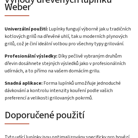
Weber
Univerzální použití:
Lupínky fungují výborně jak u tradičních
kotlových grilů na dřevěné uhlí, tak u moderních plynových
grilů, což je činí ideální volbou pro všechny typy grilování.
Profesionální výsledky:
Díky pečlivě vybraným druhům
dřevin dosáhnete stejných výsledků jako v profesionálních
udírnách, a to přímo na vašem domácím grilu.
Snadná aplikace:
Forma lupínků umožňuje jednoduché
dávkování a kontrolu intenzity kouření podle vašich
preferencí a velikosti grilovaných pokrmů.
Doporučené použití
Tyto udící lupínky jsou optimalizovány specificky pro hovězí