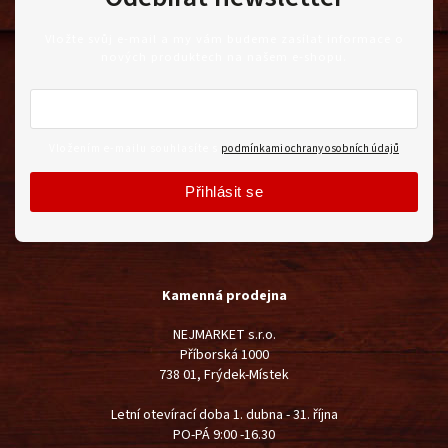
Vložte svůj e-mail a my vám budeme zasílat informace o
nových produktech na našem e-shopu.
Vložením e-mailu souhlasíte s
podmínkami ochrany osobních údajů
Přihlásit se
Kamenná prodejna
NEJMARKET s.r.o.
Příborská 1000
738 01, Frýdek-Místek
Letní otevírací doba 1. dubna - 31. října
PO-PÁ 9:00 -16.30