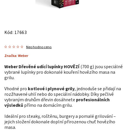
Kód:
17663
Neohodnoceno
Značka:
Weber
Weber Dřevěné udící lupínky HOVĚZÍ
(700 g) jsou speciálně
vybrané lupínky pro dokonalé kouření hovězího masa na
grilu.
Vhodné pro
kotlové i plynové grily
, jednoduše se přidají na
rozžhavené uhlí nebo do speciální nádobky. Díky pečlivě
vybraným druhům dřevin dosáhnete
profesionálních
výsledků
přímo na domácím grilu.
Ideální pro steaky, roštěnu, burgery a pomalé grilování –
jejich složení dokonale doplní přirozenou chuť hovězího
masa.