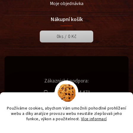
Moje objednávka
Nákupní košík
0
ks /
0 Kč
Zákaznická podpora:
+420 731 614 471
info@svetgrilu.cz
Používáme cookies, abychom Vám umožnili pohodlné prohlížení
webu a díky analýze provozu webu neustále zlepšovali jeho
funkce, výkon a použitelnost.
Více informací
Copyright 2026
SvětGrilů.cz
. Všechna práva vyhrazena.
Nastavení