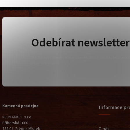
Odebírat newsletter
Vložte svůj e-mail a my vám budeme zasílat informa
našem e-shopu.
Kamenná prodejna
Informace pr
NEJMARKET s.r.o.
Příborská 1000
O nás
738 01, Frýdek-Místek