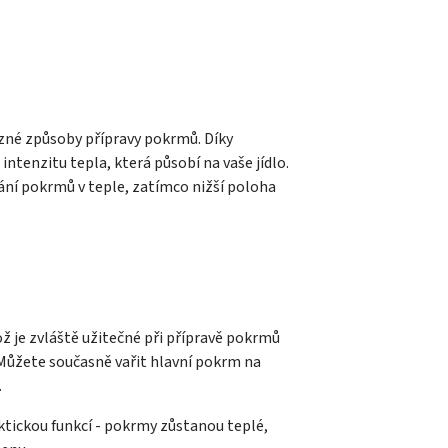
zné způsoby přípravy pokrmů. Díky
tenzitu tepla, která působí na vaše jídlo.
ání pokrmů v teple, zatímco nižší poloha
ož je zvláště užitečné při přípravě pokrmů
 Můžete současně vařit hlavní pokrm na
.
aktickou funkcí - pokrmy zůstanou teplé,