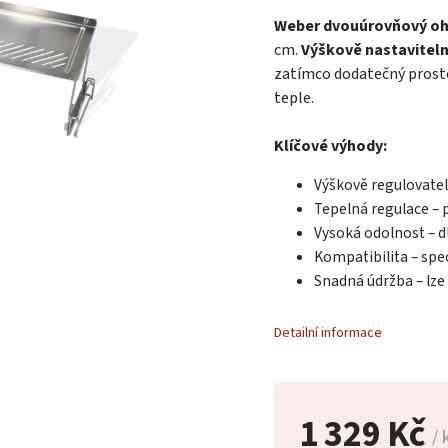
Weber dvouúrovňový ohř
cm.
Výškově nastaviteln
zatímco dodatečný prosto
teple.
Klíčové výhody:
Výškově regulovatel
Tepelná regulace – 
Vysoká odolnost – d
Kompatibilita – spe
Snadná údržba – lz
Detailní informace
1 329 Kč
/ 