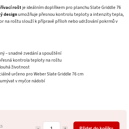
ívací rošt
je ideálním doplňkem pro planchu Slate Griddle 76
ý design
umožňuje přesnou kontrolu teploty a intenzity tepla,
r na roštu slouží k přípravě příloh nebo udržování pokrmů v
ný – snadné zvedání a spouštění
přesná kontrola teploty na roštu
louhá životnost
ciálně určeno pro Weber Slate Griddle 76 cm
e umývat v myčce nádobí
ks
Přidat do košíku