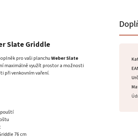
Dopl
r Slate Griddle
doplněk pro vaši planchu
Weber Slate
Ka
žní maximálně využít prostor a možnosti
EA
ti při venkovním vaření.
Ur
Mat
Úd
spouští
roštu
t
Griddle 76 cm