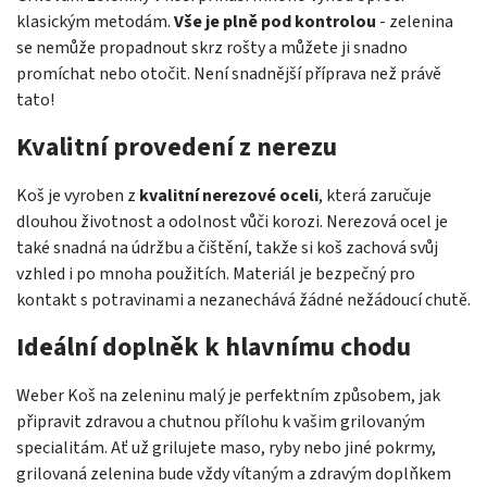
klasickým metodám.
Vše je plně pod kontrolou
- zelenina
se nemůže propadnout skrz rošty a můžete ji snadno
promíchat nebo otočit. Není snadnější příprava než právě
tato!
Kvalitní provedení z nerezu
Koš je vyroben z
kvalitní nerezové oceli
, která zaručuje
dlouhou životnost a odolnost vůči korozi. Nerezová ocel je
také snadná na údržbu a čištění, takže si koš zachová svůj
vzhled i po mnoha použitích. Materiál je bezpečný pro
kontakt s potravinami a nezanechává žádné nežádoucí chutě.
Ideální doplněk k hlavnímu chodu
Weber Koš na zeleninu malý je perfektním způsobem, jak
připravit zdravou a chutnou přílohu k vašim grilovaným
specialitám. Ať už grilujete maso, ryby nebo jiné pokrmy,
grilovaná zelenina bude vždy vítaným a zdravým doplňkem