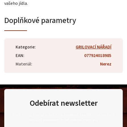
vašeho jídla.
Doplňkové parametry
Kategorie
:
GRILOVACÍ NÁŘADÍ
EAN
:
077924018985
Materiál
:
Nerez
Odebírat newsletter
Vložte svůj e-mail a my vám budeme zasílat informace o
nových produktech na našem e-shopu.