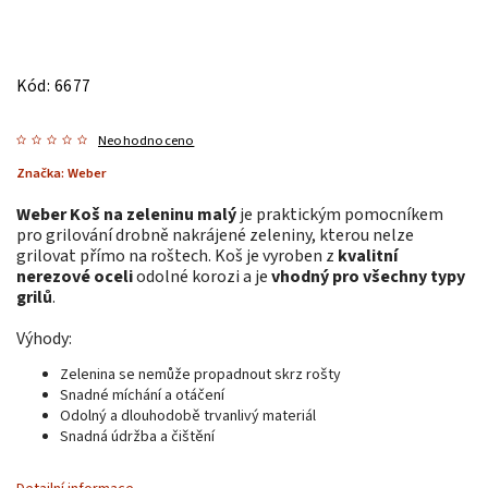
Kód:
6677
Neohodnoceno
Značka:
Weber
Weber Koš na zeleninu malý
je praktickým pomocníkem
pro grilování drobně nakrájené zeleniny, kterou nelze
grilovat přímo na roštech. Koš je vyroben z
kvalitní
nerezové oceli
odolné korozi a je
vhodný pro všechny typy
grilů
.
Výhody:
Zelenina se nemůže propadnout skrz rošty
Snadné míchání a otáčení
Odolný a dlouhodobě trvanlivý materiál
Snadná údržba a čištění