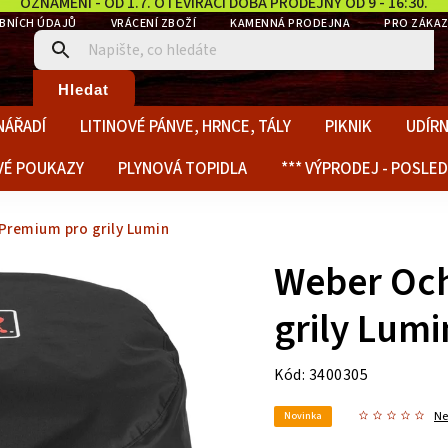
OZNÁMENÍ - OD 1.7. OTEVÍRACÍ DOBA PRODEJNY OD 9 - 16:30.
BNÍCH ÚDAJŮ
VRÁCENÍ ZBOŽÍ
KAMENNÁ PRODEJNA
PRO ZÁKAZ
Hledat
NÁŘADÍ
LITINOVÉ PÁNVE, HRNCE, TÁLY
PIKNIK
UDÍRN
VÉ POUKAZY
PLYNOVÁ TOPIDLA
*** VÝPRODEJ - POSLED
Premium pro grily Lumin
Weber Och
grily Lumi
Kód:
3400305
N
Novinka