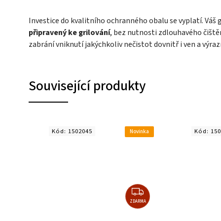
Investice do kvalitního ochranného obalu se vyplatí. Váš
připravený ke grilování
, bez nutnosti zdlouhavého čišt
zabrání vniknutí jakýchkoliv nečistot dovnitř i ven a výra
Související produkty
Kód:
1502045
Kód:
150
Novinka
ZDARMA