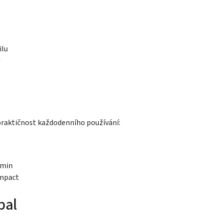
ilu
u
raktičnost každodenního používání:
umin
ompact
bal