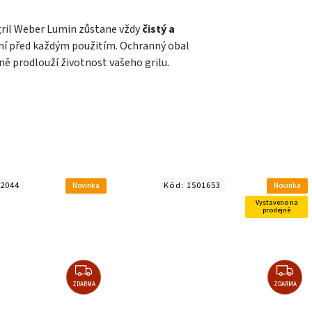
 gril Weber Lumin zůstane vždy
čistý a
ění před každým použitím. Ochranný obal
zně prodlouží životnost vašeho grilu.
2044
Kód:
1501653
Novinka
Novinka
Vystaveno na
prodejně
ZDARMA
ZDARMA