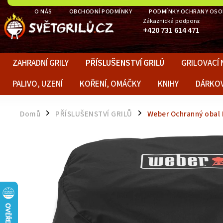
O NÁS
OBCHODNÍ PODMÍNKY
PODMÍNKY OCHRANY OSO
Zákaznická podpora:
+420 731 614 471
ZAHRADNÍ GRILY
PŘÍSLUŠENSTVÍ GRILŮ
GRILOVACÍ 
PALIVO, UZENÍ
KOŘENÍ, OMÁČKY
KNIHY
DÁRKO
Domů
PŘÍSLUŠENSTVÍ GRILŮ
Weber Ochranný obal 
/
/