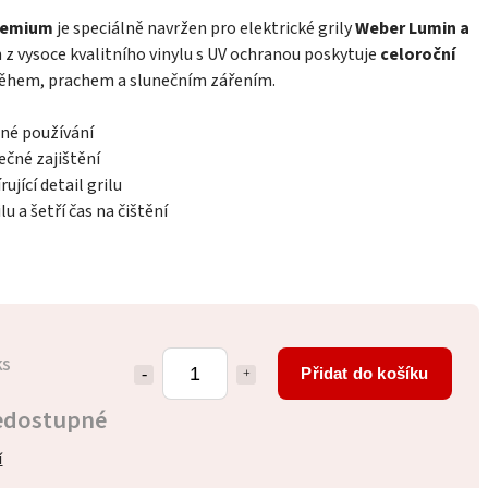
remium
je speciálně navržen pro elektrické grily
Weber Lumin a
n z vysoce kvalitního vinylu s UV ochranou poskytuje
celoroční
ěhem, prachem a slunečním zářením.
dné používání
ečné zajištění
ující detail grilu
u a šetří čas na čištění
ks
Přidat do košíku
edostupné
í