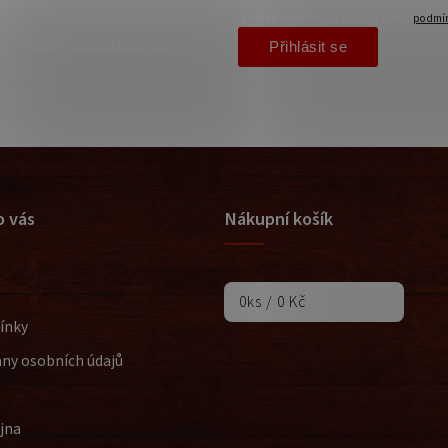
Vložením e-mailu souhlasíte s
podmín
Přihlásit se
ce o nových produktech na
o vás
Nákupní košík
0
ks /
0 Kč
ínky
ny osobních údajů
jna