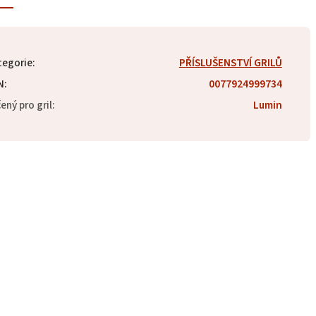
tegorie
:
PŘÍSLUŠENSTVÍ GRILŮ
N
:
0077924999734
ený pro gril
:
Lumin