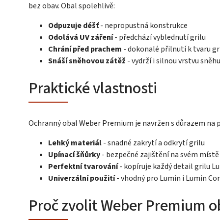
bez obav. Obal spolehlivě:
Odpuzuje déšť
- nepropustná konstrukce
Odolává UV záření
- předchází vyblednutí grilu
Chrání před prachem
- dokonalé přilnutí k tvaru gr
Snáší sněhovou zátěž
- vydrží i silnou vrstvu sněh
Praktické vlastnosti
Ochranný obal Weber Premium je navržen s důrazem na p
Lehký materiál
- snadné zakrytí a odkrytí grilu
Upínací šňůrky
- bezpečné zajištění na svém místě
Perfektní tvarování
- kopíruje každý detail grilu L
Univerzální použití
- vhodný pro Lumin i Lumin C
Proč zvolit Weber Premium o