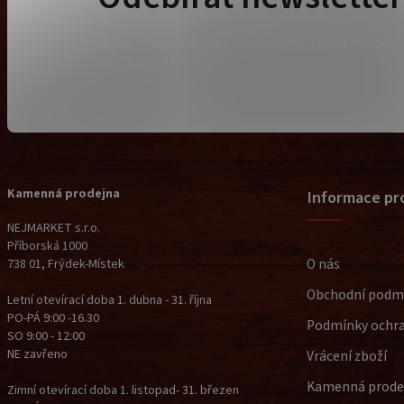
Vložte svůj e-mail a my vám budeme zasílat informa
našem e-shopu.
Kamenná prodejna
Informace pr
NEJMARKET s.r.o.
Příborská 1000
O nás
738 01, Frýdek-Místek
Obchodní podm
Letní otevírací doba 1. dubna - 31. října
PO-PÁ 9:00 -16.30
Podmínky ochra
SO 9:00 - 12:00
NE zavřeno
Vrácení zboží
Kamenná prode
Zimní otevírací doba 1. listopad- 31. březen