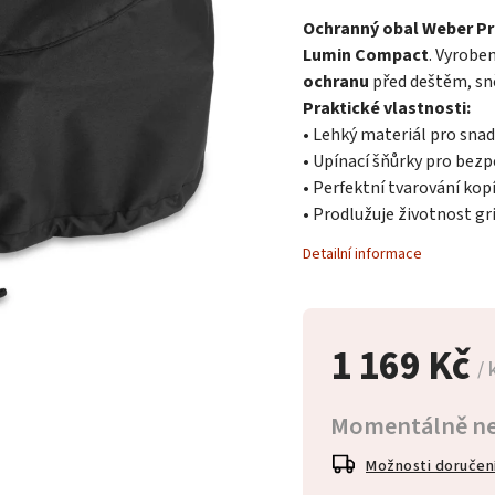
Ochranný obal Weber P
Lumin Compact
. Vyrobe
ochranu
před deštěm, sn
Praktické vlastnosti:
• Lehký materiál pro sna
• Upínací šňůrky pro bezp
• Perfektní tvarování kopír
• Prodlužuje životnost gril
Detailní informace
1 169 Kč
/ 
Momentálně n
Možnosti doručen