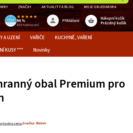
NÍKY
ZNAČKY
AKTUALITY A BLOG
MOJE OBJEDNÁVKA
★★★★★
Nákupní košík
Přihlášení
94 %
Prázdný košík
433 hodnocení
Y A UZENÍ
VAŘIČE
KUCHYNĚ, VAŘENÍ
NÍ KUSY ***
Novinky
ranný obal Premium pro
n
Značka:
Weber
eohodnoceno