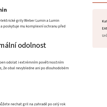
min
lektrické grily Weber Lumin a Lumin
Ka
lu a poskytuje mu komplexní ochranu před
EA
Urč
mální odolnost
hopen odolat i extrémním povětrnostním
uje, že obal nevybledne ani po dlouhodobém
můžete nechat gril na zahradě po celý rok