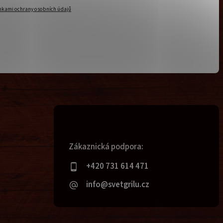
kami ochrany osobních údajů
Zákaznická podpora:
+420 731 614 471
info@svetgrilu.cz