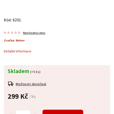
Kód:
6201
Neohodnoceno
Značka:
Weber
Detailní informace
Skladem
(>5 ks)
Možnosti doručení
299 Kč
/ ks