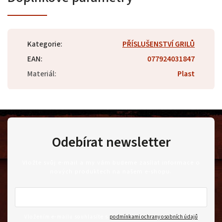
Kategorie
:
PŘÍSLUŠENSTVÍ GRILŮ
EAN
:
077924031847
Materiál
:
Plast
Odebírat newsletter
Vložte svůj e-mail a my vám budeme zasílat informace o
nových produktech na našem e-shopu.
Vložením e-mailu souhlasíte s
podmínkami ochrany osobních údajů