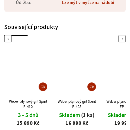
Údržba
:
Lze mýt v myčce na nádobí
Související produkty
Previous
Next
Weber plynový gril Spirit
Weber plynový gril Spirit
Weber plynový g
E-410
E-425
EP-42
3 - 5 dnů
Skladem
(1 ks)
Skladem
15 890 Kč
16 990 Kč
19 990