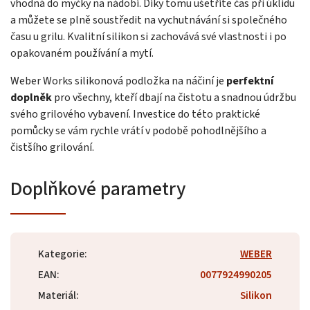
vhodná do myčky na nádobí. Díky tomu ušetříte čas při úklidu
a můžete se plně soustředit na vychutnávání si společného
času u grilu. Kvalitní silikon si zachovává své vlastnosti i po
opakovaném používání a mytí.
Weber Works silikonová podložka na náčiní je
perfektní
doplněk
pro všechny, kteří dbají na čistotu a snadnou údržbu
svého grilového vybavení. Investice do této praktické
pomůcky se vám rychle vrátí v podobě pohodlnějšího a
čistšího grilování.
Doplňkové parametry
Kategorie
:
WEBER
EAN
:
0077924990205
Materiál
:
Silikon