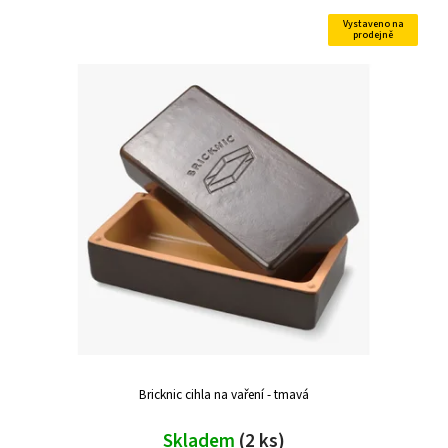
Vystaveno na
prodejně
Bricknic cihla na vaření - tmavá
Skladem
(2 ks)