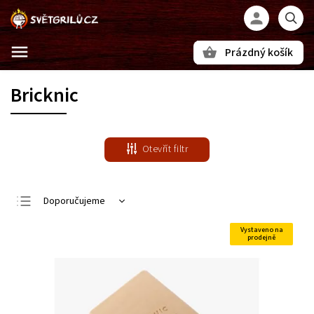
Prázdný košík
Hledat
Bricknic
Otevřít filtr
Doporučujeme
Nejlevnější
Vystaveno na
prodejně
Nejdražší
Nejprodávanější
Abecedně